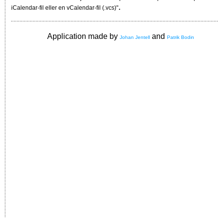
.
iCalendar-fil eller en vCalendar-fil (.vcs)"
Application made by
and
Johan Jentell
Patrik Bodin