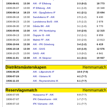
1936-06-01
13:30
AIK - IF Elfsborg
2-3 (0-2)
18 773
1936-06-07
13:00
IF Elfsborg - AIK
4-1 (1-0)
16 348
1936-08-14
18:15
AIK - Djurgårdens IF
4-1 (2-1)
15 694
1936-08-16
13:30
Sandvikens IF - AIK
2-5 (1-2)
9 430
1936-08-23
13:30
Landskrona BoIS - AIK
1-5 (1-2)
2 978
1936-08-30
17:30
Gårda BK - AIK
3-1 (1-0)
9 770
1936-09-06
13:30
AIK - IFK Norrköping
3-0 (2-0)
12 315
1936-09-13
13:00
Örgryte IS - AIK
2-2 (1-1)
8 959
1936-09-20
13:30
Malmö FF - AIK
3-0 (2-0)
13 813
1936-10-04
13:30
AIK - IFK Göteborg
3-4 (1-2)
6 419
1936-10-18
13:30
AIK - GAIS
4-0 (1-0)
12 576
1936-10-25
13:00
GAIS - AIK
1-3 (0-2)
4 841
1936-11-01
13:30
AIK - IK Sleipner
4-1 (3-1)
19 937
Distriktsmästerskapen
Hemmamatch i f
1936-06-25
AIK - Lilljanshofs IF
10-0 (?-0)
1936-07-24
AIK - Värtans IK
4-1 (?-?)
1936-11-15
AIK - Reymersholms IK
6-1 (?-?)
Reservlagsmatch
Hemmamatch i f
1936-07-05
Husqvarna IF - AIK
6-9 (?-?)
1936-07-07
IFK Oskarshamn - AIK
1-7 (?-?)
1936-07-10
IFK Värnamo - AIK
2-1 (?-?)