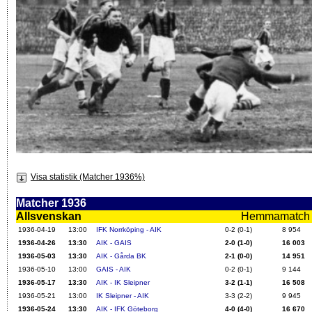
Visa statistik (Matcher 1936%)
Matcher 1936
Allsvenskan
Hemmamatch i f
1936-04-19
13:00
IFK Norrköping - AIK
0-2 (0-1)
8 954
1936-04-26
13:30
AIK - GAIS
2-0 (1-0)
16 003
1936-05-03
13:30
AIK - Gårda BK
2-1 (0-0)
14 951
1936-05-10
13:00
GAIS - AIK
0-2 (0-1)
9 144
1936-05-17
13:30
AIK - IK Sleipner
3-2 (1-1)
16 508
1936-05-21
13:00
IK Sleipner - AIK
3-3 (2-2)
9 945
1936-05-24
13:30
AIK - IFK Göteborg
4-0 (4-0)
16 670