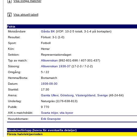
Visa övriga matcher
Visa aktuell tabell
Fakta
Motståndare
Gårda BK
(VOF: 10-2-5 totalt, 3-1-4 på bortaplan)
Resultat:
Förlust: 3-1 (1-0)
Sport:
Fotboll
Kön:
Herrar
Sektion:
Representationslaget
Typ av match:
Allsvenskan
(992-601-696 / 407-301-437)
Säsong:
Allsvenskan 1936-37
(17-2-3 / 7-2-2)
Omgång:
5 / 22
Hemma/Borta:
Bortamatch
Datum:
1936-08-30
Starttid:
17:30
Arena:
Gamla Ullevi, Göteborg, Västergötland, Sverige
(46-24-64)
Underlag:
Naturgräs (1176-638-813)
Publik:
9 770
AIK:s matchdräkt:
Svarta tröjor, vita byxor
Huvuddomare:
Erik Granqvist
Händelseförlopp (hovra för eventuella detaljer)
Första halvlek/perioden