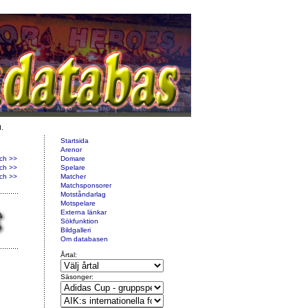
d.
Startsida
Arenor
ch >>
Domare
ch >>
Spelare
ch >>
Matcher
Matchsponsorer
Motståndarlag
Motspelare
Externa länkar
Sökfunktion
Bildgalleri
Om databasen
Årtal:
Säsonger: