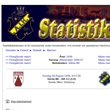
Statistikdatabasen är för närvarande under konstruktion, och kommer att uppdateras efterhan
Startsida
Fotboll
Statistik
Matcher
<< Föregående match
Årtal:
1936
Nästa mat
<< Föregående match
Säsong:
Allsvenskan 1936-37
Nästa mat
<< Föregående match
Motståndare:
Gårda BK
Nästa mat
Sunday 30 August 1936
, kl 17:30
Gårda BK - AIK 3-1 (1-0)
Gamla Ullevi, Göteborg
Visa matchrapport