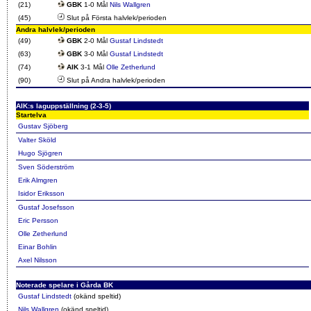
(21)
GBK
1-0 Mål
Nils Wallgren
(45)
Slut på Första halvlek/perioden
Andra halvlek/perioden
(49)
GBK
2-0 Mål
Gustaf Lindstedt
(63)
GBK
3-0 Mål
Gustaf Lindstedt
(74)
AIK
3-1 Mål
Olle Zetherlund
(90)
Slut på Andra halvlek/perioden
AIK:s laguppställning (2-3-5)
Startelva
Gustav Sjöberg
Valter Sköld
Hugo Sjögren
Sven Söderström
Erik Almgren
Isidor Eriksson
Gustaf Josefsson
Eric Persson
Olle Zetherlund
Einar Bohlin
Axel Nilsson
Noterade spelare i Gårda BK
Gustaf Lindstedt
(okänd speltid)
Nils Wallgren
(okänd speltid)