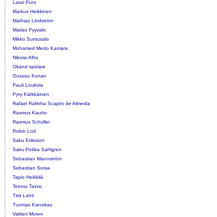
Lassi Puro
Markus Heikkinen
Mathias Lindström
Matias Pyysalo
Mikko Sumusalo
Mohamed Medo Kamara
Nikolai Alho
Okänd spelare
Oussou Konan
Pauli Loukola
Pyry Kärkkäinen
Rafael Rafinha Scapini de Almeida
Rasmus Kautto
Rasmus Schüller
Robin Lod
Saku Eriksson
Saku-Pekka Sahlgren
Sebastian Mannström
Sebastian Sorsa
Tapio Heikkilä
Teemu Tainio
Timi Lahti
Tuomas Kansikas
Valtteri Moren