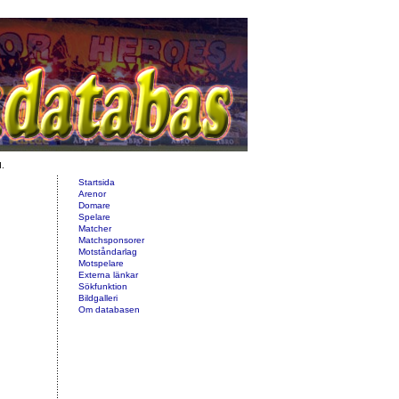
d.
Startsida
Arenor
Domare
Spelare
Matcher
Matchsponsorer
Motståndarlag
Motspelare
Externa länkar
Sökfunktion
Bildgalleri
Om databasen