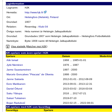
Laginformation
Lagnamn:
HJK
Hemsida:
http://www.hjk.fi/
Ort:
Helsingfors (Helsinki)
,
Finland
Grundad:
1907
Relation:
Reservlag :
Klubi 04
Övriga namn:
Hela namnet är Helsingin Jalkapalloklubi
Grundad:
Grundades 1907 som Helsingin Jalkapalloklubi – Helsingfors Fotbollsklubb
Namnbyte:
Bytte 1908 namn till Helsingin Jalkapalloklubi
Visa statistik (Matcher mot HJK)
AIK-spelare som även spelat i HJK
Spelare
Datum
Moderklu
Atik Ismail
1968 ... 1985-01-01
Jyrki Nieminen
1976 ... 1987
Jarmo Saastamoinen
1997 - 2000
Marcelo Goncalves "Piracaia" de Oliveira
1998 - 2000
Janne Saksela
2012-01-01 - 2012-08-09
Eero Markkanen
2013-09-01 - 2013-12-31
Daniel Örlund
2015-03-02 - 2016-03-04
Saku Ylätupa
2016 ... 2017-07-21
Sakari Tukiainen
2019-07-10
Bojan Radulović
2022-02-15 ... 2022-08-01
AIK-spelare med HJK som favoritlag
Favorittyp
Spelare