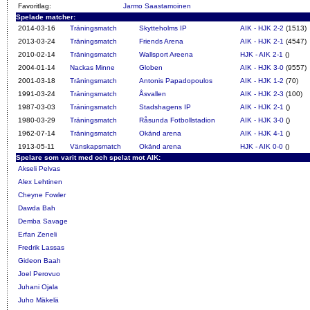
Favoritlag:
Jarmo Saastamoinen
Spelade matcher:
2014-03-16
Träningsmatch
Skytteholms IP
AIK - HJK 2-2
(1513)
2013-03-24
Träningsmatch
Friends Arena
AIK - HJK 2-1
(4547)
2010-02-14
Träningsmatch
Wallsport Areena
HJK - AIK 2-1
()
2004-01-14
Nackas Minne
Globen
AIK - HJK 3-0
(9557)
2001-03-18
Träningsmatch
Antonis Papadopoulos
AIK - HJK 1-2
(70)
1991-03-24
Träningsmatch
Åsvallen
AIK - HJK 2-3
(100)
1987-03-03
Träningsmatch
Stadshagens IP
AIK - HJK 2-1
()
1980-03-29
Träningsmatch
Råsunda Fotbollstadion
AIK - HJK 3-0
()
1962-07-14
Träningsmatch
Okänd arena
AIK - HJK 4-1
()
1913-05-11
Vänskapsmatch
Okänd arena
HJK - AIK 0-0
()
Spelare som varit med och spelat mot AIK:
Akseli Pelvas
Alex Lehtinen
Cheyne Fowler
Dawda Bah
Demba Savage
Erfan Zeneli
Fredrik Lassas
Gideon Baah
Joel Perovuo
Juhani Ojala
Juho Mäkelä