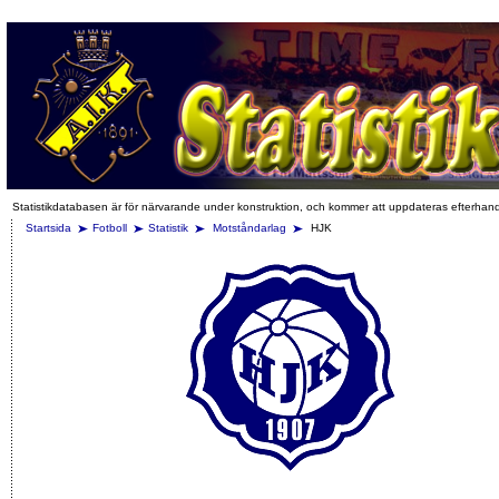
Statistikdatabasen är för närvarande under konstruktion, och kommer att uppdateras efterhan
Startsida
Fotboll
Statistik
Motståndarlag
HJK