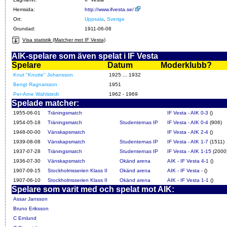
Hemsida:
http://www.ifvesta.se/
Ort:
Uppsala
,
Sverige
Grundad:
1911-06-08
Visa statistik (Matcher mot IF Vesta)
AIK-spelare som även spelat i IF Vesta
Spelare
Datum
Moderklubb?
Knut "Knutte" Johansson
1925 ... 1932
Bengt Ragnarsson
1951
Per-Arne Wahlstedt
1962 - 1969
Spelade matcher:
1955-06-01
Träningsmatch
IF Vesta - AIK 0-3
()
1954-05-18
Träningsmatch
Studenternas IP
IF Vesta - AIK 0-4
(906)
1948-00-00
Vänskapsmatch
IF Vesta - AIK 2-4
()
1939-08-08
Vänskapsmatch
Studenternas IP
IF Vesta - AIK 1-7
(1511)
1937-07-28
Träningsmatch
Studenternas IP
IF Vesta - AIK 1-15
(2000
1936-07-30
Vänskapsmatch
Okänd arena
AIK - IF Vesta 4-1
()
1907-09-15
Stockholmsserien Klass II
Okänd arena
AIK - IF Vesta -
()
1907-06-10
Stockholmsserien Klass II
Okänd arena
AIK - IF Vesta 1-1
()
Spelare som varit med och spelat mot AIK:
Assar Jansson
Bruno Eriksson
C Ernlund