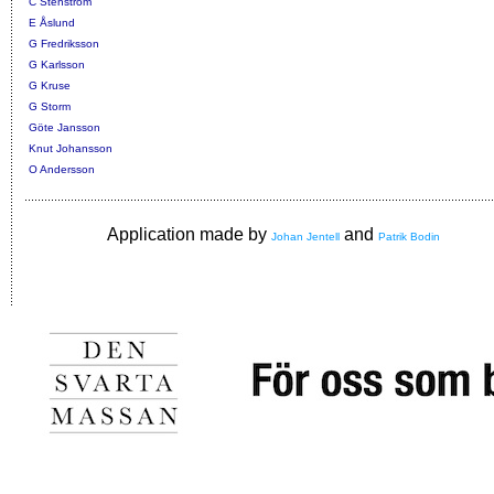
C Stenström
E Åslund
G Fredriksson
G Karlsson
G Kruse
G Storm
Göte Jansson
Knut Johansson
O Andersson
Application made by
and
Johan Jentell
Patrik Bodin