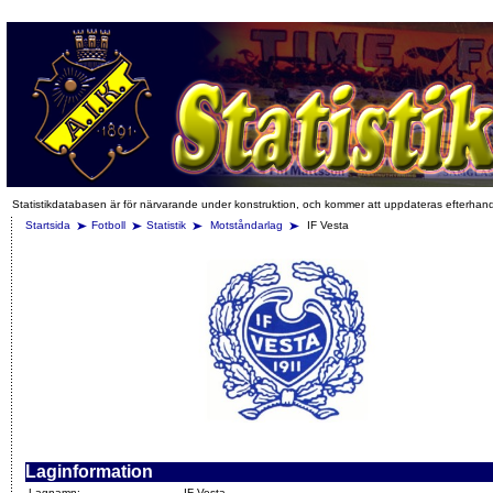
Statistikdatabasen är för närvarande under konstruktion, och kommer att uppdateras efterhan
Startsida
Fotboll
Statistik
Motståndarlag
IF Vesta
Laginformation
Lagnamn:
IF Vesta