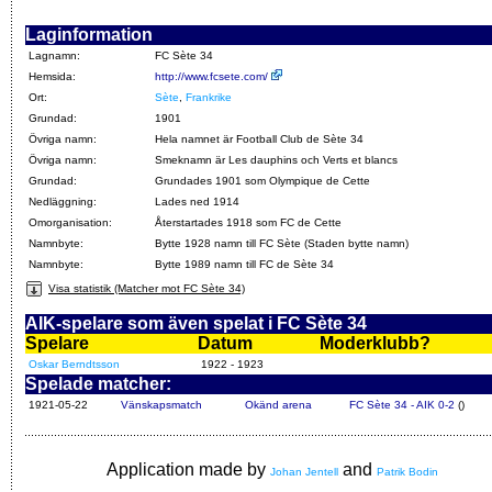
Laginformation
Lagnamn:
FC Sète 34
Hemsida:
http://www.fcsete.com/
Ort:
Sète
,
Frankrike
Grundad:
1901
Övriga namn:
Hela namnet är Football Club de Sète 34
Övriga namn:
Smeknamn är Les dauphins och Verts et blancs
Grundad:
Grundades 1901 som Olympique de Cette
Nedläggning:
Lades ned 1914
Omorganisation:
Återstartades 1918 som FC de Cette
Namnbyte:
Bytte 1928 namn till FC Sète (Staden bytte namn)
Namnbyte:
Bytte 1989 namn till FC de Sète 34
Visa statistik (Matcher mot FC Sète 34)
AIK-spelare som även spelat i FC Sète 34
Spelare
Datum
Moderklubb?
Oskar Berndtsson
1922 - 1923
Spelade matcher:
1921-05-22
Vänskapsmatch
Okänd arena
FC Sète 34 - AIK 0-2
()
Application made by
and
Johan Jentell
Patrik Bodin