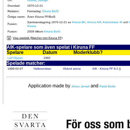
Ort:
Kiruna
,
Sverige
Grundad:
1970-12-21
Relation:
Farmarlag:
Kiruna BoIS
Övriga namn:
Även Kiruna FF/BoiS
Sammanslagning 1970-12-21 av
Kiruna BK
,
Kiruna AIF
,
Kebnekaise IK
och
Fusion:
Kiruna
Fusion:
2009 tillkom
Kiruna BoIS
Visa statistik (Matcher mot Kiruna FF)
AIK-spelare som även spelat i Kiruna FF
Spelare
Datum
Moderklubb?
Leif Olsson
1992
Spelade matcher:
1989-02-07
Hallsvenskan
Okänd arena
AIK - Kiruna FF 8-2
()
Application made by
and
Johan Jentell
Patrik Bodin