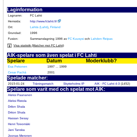
Laginformation
Lagnamn:
FC Lahti
Hemsida:
http://www.fclahti.fi/
Ort:
Lahtis (Lahti)
,
Finland
Grundad:
1996
Fusion:
Sammanslagning 1996 av
FC Kuusysi
och
Lahden Reipas
Visa statistik (Matcher mot FC Lahti)
AIK-spelare som även spelat i FC Lahti
Spelare
Datum
Moderklubb?
Esa Pekonen
1997 ... 1999
Cesar Pachà
2001
Spelade matcher:
2015-01-24
Träningsmatch
Skytteholms IP
AIK - FC Lahti 4-3
(1452)
Spelare som varit med och spelat mot AIK:
Aleksi Paananen
Aleksi Ristola
Drilon Shala
Driton Shala
Hassan Sesay
Henri Toivomäki
Jani Tanska
Joonas Meronen