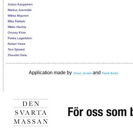
Justus Kauppinen
Markus Joenmäki
Miikka Mujunen
Mika Ääritalo
Mikko Hauhia
Onuray Köse
Pekka Lagerblom
Rafael Vieira
Toni Sjösted
Xhevdet Gela
Application made by
and
Johan Jentell
Patrik Bodin