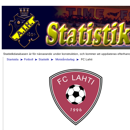
Statistikdatabasen är för närvarande under konstruktion, och kommer att uppdateras efterhan
Startsida
Fotboll
Statistik
Motståndarlag
FC Lahti