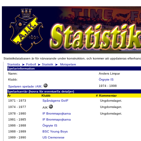
Statistikdatabasen är för närvarande under konstruktion, och kommer att uppdateras efterhan
Startsida
Fotboll
Statistik
Motspelare
Spelarinformation
Namn:
Anders Limpar
Klubb:
Örgryte IS
1974
-
1998
Spelaren spelade i AIK:
Spelarkarriär (hovra för eventuella detaljer)
År
Klubb
#
Kommentar
1971 - 1973
Spårvägens GoIF
Ungdomslaget.
1974 - 1977
Ungdomslaget.
AIK
1978 - 1980
IF Brommapojkarna
Ungdomslaget.
1981 - 1985
IF Brommapojkarna
1986 - 1988
Örgryte IS
1988 - 1989
BSC Young Boys
1989 - 1990
US Cremonese