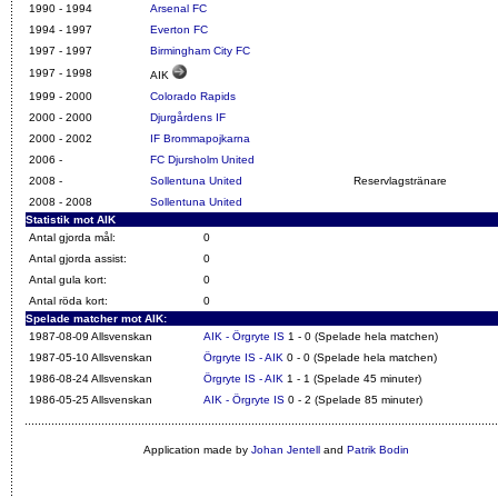
1990 - 1994
Arsenal FC
1994 - 1997
Everton FC
1997 - 1997
Birmingham City FC
1997 - 1998
AIK
1999 - 2000
Colorado Rapids
2000 - 2000
Djurgårdens IF
2000 - 2002
IF Brommapojkarna
2006 -
FC Djursholm United
2008 -
Sollentuna United
Reservlagstränare
2008 - 2008
Sollentuna United
Statistik mot AIK
Antal gjorda mål:
0
Antal gjorda assist:
0
Antal gula kort:
0
Antal röda kort:
0
Spelade matcher mot AIK:
1987-08-09 Allsvenskan
AIK - Örgryte IS
1 - 0 (Spelade hela matchen)
1987-05-10 Allsvenskan
Örgryte IS - AIK
0 - 0 (Spelade hela matchen)
1986-08-24 Allsvenskan
Örgryte IS - AIK
1 - 1 (Spelade 45 minuter)
1986-05-25 Allsvenskan
AIK - Örgryte IS
0 - 2 (Spelade 85 minuter)
Application made by
Johan Jentell
and
Patrik Bodin