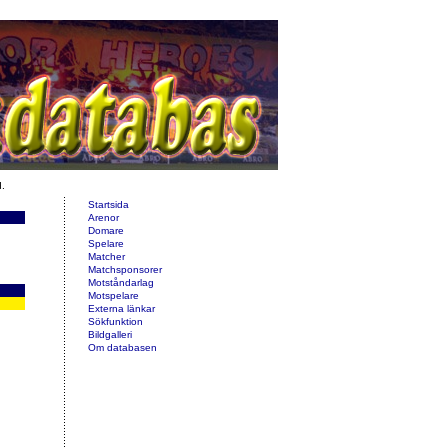
d.
Startsida
Arenor
Domare
Spelare
Matcher
Matchsponsorer
Motståndarlag
Motspelare
Externa länkar
Sökfunktion
Bildgalleri
Om databasen