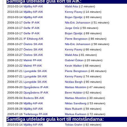
Samtliga utdelade gula kort till AIK:
2010-03-14
Mjällby AIF-AIK
Walid Atta
(i 2 minuten)
2010-03-14
Mjällby AIF-AIK
Kenny Pavey
(i 14 minuten)
2010-03-14
Mjällby AIF-AIK
Bojan Djordjic
(i 93 minuten)
2009-10-17
Gefle IF-AIK
Nils-Eric Johansson
(i 51 minuten)
2009-10-17
Gefle IF-AIK
Jorge Ortíz
(i 59 minuten)
2009-10-17
Gefle IF-AIK
Bojan Djordjic
(i 89 minuten)
2009-05-21
IF Elfsborg-AIK
Pierre Bengtsson
(i 86 minuten)
2008-10-27
Örebro SK-AIK
Nils-Eric Johansson
(i 58 minuten)
2008-10-27
Örebro SK-AIK
Kenny Pavey
(i 66 minuten)
2008-10-27
Örebro SK-AIK
Walid Atta
(i 81 minuten)
2008-10-22
Malmö FF-AIK
Gabriel Özkan
(i 20 minuten)
2008-10-22
Malmö FF-AIK
Kevin Walker
(i 68 minuten)
2008-07-21
Ljungskile SK-AIK
Pierre Bengtsson
(i 46 minuten)
2008-07-21
Ljungskile SK-AIK
Kenny Pavey
(i 74 minuten)
2008-07-21
Ljungskile SK-AIK
Nicklas Bergh
(i 90 minuten)
2006-09-20
Djurgårdens IF-AIK
Mattias Moström
(i 47 minuten)
2006-09-20
Djurgårdens IF-AIK
Bernt Hulsker
(i 62 minuten)
2005-09-04
Bodens BK-AIK
Mattias Moström
(i 30 minuten)
2005-08-28
Mjällby AIF-AIK
Niklas Sandberg
(i 53 minuten)
2005-08-28
Mjällby AIF-AIK
Mats Rubarth
(i 59 minuten)
2005-07-16
Trelleborgs FF-AIK
Markus Karlsson
(i 72 minuten)
Samtliga utdelade gula kort till motståndarna:
2010-03-14
Mjällby AIF-AIK
Tobias Grahn
(i 92 minuten)