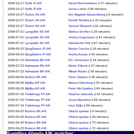
2009-10-17
Gefle IF-AIK
Daniel Bernhardsson
(i 57 minuten)
2009-10-17
Gefle IF-AIK
Jonas Lantto
(i 68 minuten)
2008-10-27
Örebro SK-AIK
Eric Magloire Bassombeng
(i 6 minuten)
2008-10-27
Örebro SK-AIK
Fredrik Nordback
(i 43 minuten)
2008-10-27
Örebro SK-AIK
Samuel Wowoah
(i 81 minuten)
2008-07-21
Ljungskile SK-AIK
Markus Senften
(i 28 minuten)
2008-07-21
Ljungskile SK-AIK
Anders Augustsson
(i 61 minuten)
2008-07-21
Ljungskile SK-AIK
Aleksandar Kitic
(i 67 minuten)
2006-09-20
Djurgårdens IF-AIK
Matias Concha
(i 18 minuten)
2006-09-20
Djurgårdens IF-AIK
Andrej Komac
(i 44 minuten)
2006-07-23
Halmstads BK-AIK
Per Johansson
(i 18 minuten)
2006-07-23
Halmstads BK-AIK
Martin Fribock
(i 37 minuten)
2006-07-23
Halmstads BK-AIK
Mikael Rosén
(i 59 minuten)
2005-09-04
Bodens BK-AIK
Peter Gitselov
(i 35 minuten)
2005-08-28
Mjällby AIF-AIK
Marcus Ekenberg
(i 55 minuten)
2005-08-28
Mjällby AIF-AIK
Peter Hiir-Salakka
(i 66 minuten)
2005-07-16
Trelleborgs FF-AIK
Stephen Ademolu
(i 43 minuten)
2005-07-16
Trelleborgs FF-AIK
Jonas Bjurström
(i 59 minuten)
2005-07-16
Trelleborgs FF-AIK
Ivica Skiljo
(i 69 minuten)
2002-04-25
Bodens BK-AIK
Okänd spelare
(i 9 minuten)
2002-04-25
Bodens BK-AIK
Okänd spelare
(i 46 minuten)
2002-04-25
Bodens BK-AIK
Okänd spelare
(i 70 minuten)
2002-04-25
Bodens BK-AIK
Okänd spelare
(i 72 minuten)
Samtliga dömda AIK-matcher: