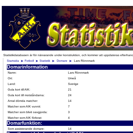
Statistikdatabasen är för närvarande under konstruktion, och kommer att uppdateras efterhan
Startsida
Fotboll
Statistik
Domare
Lars Rönnmark
Domarinformation
Namn:
Lars Rönnmark
Ort:
Umeå
Land:
Sverige
Gula kort till AIK:
21
Gula kort till motståndarna:
24
Antal dömda matcher:
14
Matcher som AIK vunnit:
7
Matcher som blivit oavgjorda:
3
Matcher som AIK förlorat:
4
Domarfunktion:
Som assisterande domare:
14