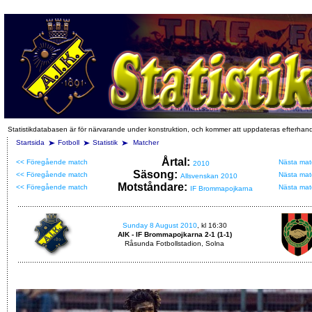
Statistikdatabasen är för närvarande under konstruktion, och kommer att uppdateras efterhan
Startsida
Fotboll
Statistik
Matcher
Årtal:
<< Föregående match
Nästa mat
2010
Säsong:
<< Föregående match
Nästa mat
Allsvenskan 2010
Motståndare:
<< Föregående match
Nästa mat
IF Brommapojkarna
Sunday 8 August 2010
, kl 16:30
AIK - IF Brommapojkarna 2-1 (1-1)
Råsunda Fotbollstadion, Solna