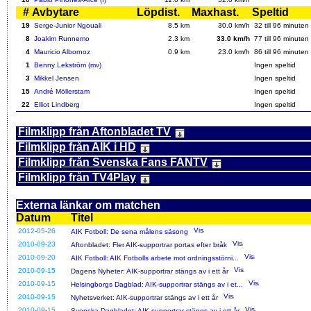
#
Avbytare
Löpdist.
Maxhast.
Speltid
19
Serge-Junior Ngouali
8.5 km
30.0 km/h
32
till 96 minuten
8
Joakim Runnemo
2.3 km
33.0 km/h
77
till 96 minuten
4
Mauricio Albornoz
0.9 km
23.0 km/h
86
till 96 minuten
1
Benny Lekström (mv)
Ingen speltid
3
Mikkel Jensen
Ingen speltid
15
André Möllerstam
Ingen speltid
22
Elliot Lindberg
Ingen speltid
Filmklipp från Aftonbladet TV
Filmklipp från AIK i HD
Filmklipp från Svenska Fans FANTV
Filmklipp från TV4Play
Externa länkar om matchen
Datum
Titel
2012-05-26
AIK Fotboll: De sena målens säsong
2010-09-23
Aftonbladet: Fler AIK-supportrar portas efter bråk
2010-09-20
AIK Fotboll: AIK Fotbolls arbete mot ordningsstörni...
2010-09-15
Dagens Nyheter: AIK-supportrar stängs av i ett år
2010-09-15
Helsingborgs Dagblad: AIK-supportrar stängs av i et...
2010-09-15
Nyhetsverket: AIK-supportrar stängs av i ett år
2010-09-15
Svenska Dagbladet: AIK-supportrar stängs av i ett år