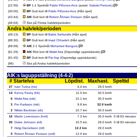
(22:56)
BP
1-1 Spelmål
Pablo Piñones-Arce
(assist:
Gabriel Petrovic
)
(30:00)
BP
Gult kort till
Pablo Piñones-Arce
(Hårt spel)
(43:44)
AIK
Gult kort till
Robert Åhman Persson
(Hårt spel)
(46:04)
Slut på Första halvlek/perioden
Andra halvlek/perioden
(49:13)
BP
Gult kort till
Babis Stefanidis
(Hårt spel)
(88:30)
BP
Gult kort till
Imad Chhadeh
(Hårt spel)
(89:09)
AIK
2-1 Spelmål
Mohamed Bangura
(91:29)
AIK
Rött kort till
Walid Atta
(Osportsligt uppträdande)
(91:45)
BP
Gult kort till
Pär Asp
(Osportsligt uppträdande)
(96)
Slut på Andra halvlek/perioden
AIK:s laguppställning (4-4-2)
#
Startelva
Löpdist.
Maxhast.
Speltid
27
Ivan Turina (mv)
4.4 km
29.0 km/h
14
Kenny Pavey (hb)
11.0 km
30.0 km/h
6
Walid Atta (mb)
10.1 km
30.0 km/h
3
Per Karlsson (mb)
9.8 km
32.0 km/h
2
Niklas Backman (vb)
10.7 km
30.0 km/h
16
Martin Lorentzson (hmf)
7.3 km
30.0 km/h
0 till
63
minuten
30
Dulee Johnson (mf)
10.5 km
28.0 km/h
0 till
93
minuten
7
Helgi Daníelsson (mf)
12.2 km
29.0 km/h
5
Robert Åhman Persson (vmf)
12.0 km
29.0 km/h