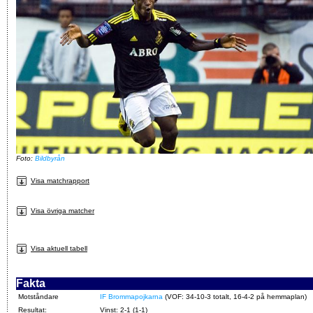
Foto:
Bildbyrån
Visa matchrapport
Visa övriga matcher
Visa aktuell tabell
Fakta
Motståndare
IF Brommapojkarna
(VOF: 34-10-3 totalt, 16-4-2 på hemmaplan)
Resultat:
Vinst: 2-1 (1-1)