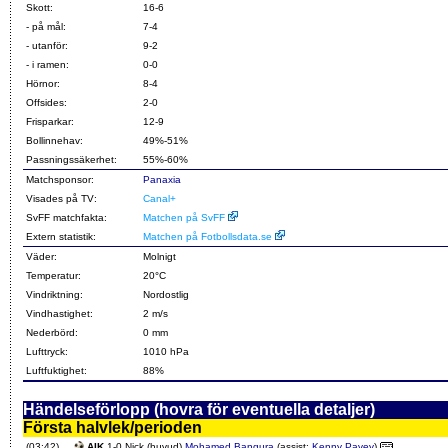
Skott:
16-6
- på mål:
7-4
- utanför:
9-2
- i ramen:
0-0
Hörnor:
8-4
Offsides:
2-0
Frisparkar:
12-9
Bollinnehav:
49%-51%
Passningssäkerhet:
55%-60%
Matchsponsor:
Panaxia
Visades på TV:
Canal+
SvFF matchfakta:
Matchen på SvFF
Extern statistik:
Matchen på Fotbollsdata.se
Väder:
Molnigt
Temperatur:
20°C
Vindriktning:
Nordostlig
Vindhastighet:
2 m/s
Nederbörd:
0 mm
Lufttryck:
1010 hPa
Luftfuktighet:
88%
Händelseförlopp (hovra för eventuella detaljer)
Första halvlek/perioden
(03:42)
AIK
1-0 Nick (huvud)
Mohamed Bangura
(assist:
Kenny Pavey
)