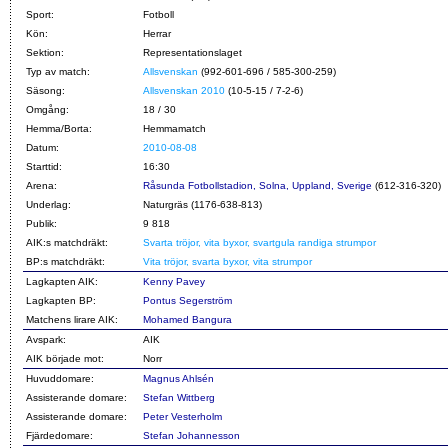
Sport:
Fotboll
Kön:
Herrar
Sektion:
Representationslaget
Typ av match:
Allsvenskan
(992-601-696 / 585-300-259)
Säsong:
Allsvenskan 2010
(10-5-15 / 7-2-6)
Omgång:
18 / 30
Hemma/Borta:
Hemmamatch
Datum:
2010-08-08
Starttid:
16:30
Arena:
Råsunda Fotbollstadion, Solna, Uppland, Sverige
(612-316-320)
Underlag:
Naturgräs (1176-638-813)
Publik:
9 818
AIK:s matchdräkt:
Svarta tröjor, vita byxor, svartgula randiga strumpor
BP:s matchdräkt:
Vita tröjor, svarta byxor, vita strumpor
Lagkapten AIK:
Kenny Pavey
Lagkapten BP:
Pontus Segerström
Matchens lirare AIK:
Mohamed Bangura
Avspark:
AIK
AIK började mot:
Norr
Huvuddomare:
Magnus Ahlsén
Assisterande domare:
Stefan Wittberg
Assisterande domare:
Peter Vesterholm
Fjärdedomare:
Stefan Johannesson