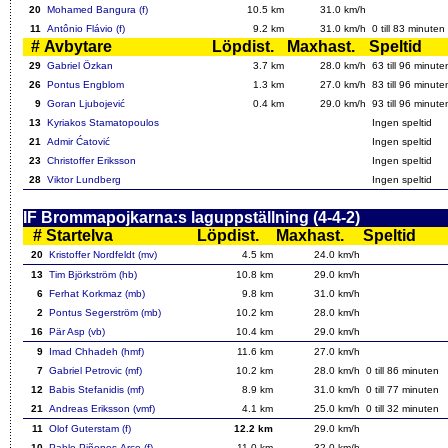
20
Mohamed Bangura (f)
10.5 km
31.0 km/h
11
Antônio Flávio (f)
9.2 km
31.0 km/h
0 till
83
minuten
#
Avbytare
Löpdist.
Maxhast.
Speltid
29
Gabriel Özkan
3.7 km
28.0 km/h
63
till 96 minute
26
Pontus Engblom
1.3 km
27.0 km/h
83
till 96 minute
9
Goran Ljubojević
0.4 km
29.0 km/h
93
till 96 minute
13
Kyriakos Stamatopoulos
Ingen speltid
21
Admir Ćatović
Ingen speltid
23
Christoffer Eriksson
Ingen speltid
28
Viktor Lundberg
Ingen speltid
IF Brommapojkarna:s laguppställning (4-4-2)
#
Startelva
Löpdist.
Maxhast.
Speltid
20
Kristoffer Nordfeldt (mv)
4.5 km
24.0 km/h
13
Tim Björkström (hb)
10.8 km
29.0 km/h
6
Ferhat Korkmaz (mb)
9.8 km
31.0 km/h
2
Pontus Segerström (mb)
10.2 km
28.0 km/h
16
Pär Asp (vb)
10.4 km
29.0 km/h
9
Imad Chhadeh (hmf)
11.6 km
27.0 km/h
7
Gabriel Petrovic (mf)
10.2 km
28.0 km/h
0 till
86
minuten
12
Babis Stefanidis (mf)
8.9 km
31.0 km/h
0 till
77
minuten
21
Andreas Eriksson (vmf)
4.1 km
25.0 km/h
0 till
32
minuten
11
Olof Guterstam (f)
12.2 km
29.0 km/h
10
Pablo Piñones-Arce (f)
11.0 km
32.0 km/h