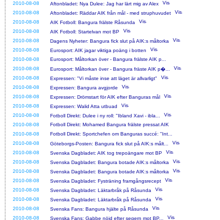
2010-08-08
Aftonbladet: Nya Dulee: Jag har lärt mig av Alex
2010-08-08
Aftonbladet: Räddar AIK från mål - med struphuvudet
2010-08-08
AIK Fotboll: Bangura frälste Råsunda
2010-08-08
AIK Fotboll: Startelvan mot BP
2010-08-08
Dagens Nyheter: Bangura fick slut på AIK:s måltorka
2010-08-08
Eurosport: AIK jagar viktiga poäng i botten
2010-08-08
Eurosport: Måltorkan över - Bangura frälste AIK p...
2010-08-08
Eurosport: Måltorkan över - Bangura fräste AIK p�...
2010-08-08
Expressen: "Vi måste inse att läget är allvarligt"
2010-08-08
Expressen: Bangura avgjorde
2010-08-08
Expressen: Drömstart för AIK efter Banguras mål
2010-08-08
Expressen: Walid Atta utbuad
2010-08-08
Fotboll Direkt: Dulee i ny roll: "Ibland Xavi - ibla...
2010-08-08
Fotboll Direkt: Mohamed Bangura frälste pressat AIK
2010-08-08
Fotboll Direkt: Sportchefen om Banguras succé: "Int...
2010-08-08
Göteborgs-Posten: Bangura fick slut på AIK:s målt...
2010-08-08
Svenska Dagbladet: AIK tog trepoängare mot BP
2010-08-08
Svenska Dagbladet: Bangura botade AIK:s måltorka
2010-08-08
Svenska Dagbladet: Bangura botade AIK:s måltorka
2010-08-08
Svenska Dagbladet: Fysträning framgångsrecept
2010-08-08
Svenska Dagbladet: Läktarbråk på Råsunda
2010-08-08
Svenska Dagbladet: Läktarbråk på Råsunda
2010-08-08
Svenska Fans: Bangura hjälte på Råsunda
2010-08-08
Svenska Fans: Gabbe nöjd efter segern mot BP...