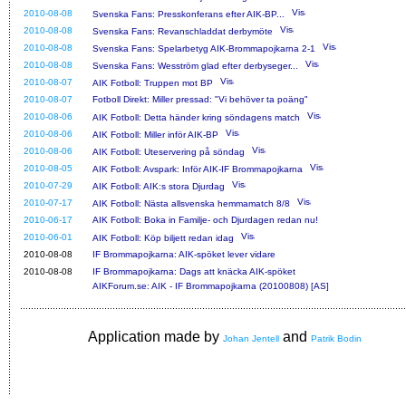
2010-08-08
Svenska Fans: Presskonferans efter AIK-BP...
2010-08-08
Svenska Fans: Revanschladdat derbymöte
2010-08-08
Svenska Fans: Spelarbetyg AIK-Brommapojkarna 2-1
2010-08-08
Svenska Fans: Wesström glad efter derbyseger...
2010-08-07
AIK Fotboll: Truppen mot BP
2010-08-07
Fotboll Direkt: Miller pressad: "Vi behöver ta poäng"
2010-08-06
AIK Fotboll: Detta händer kring söndagens match
2010-08-06
AIK Fotboll: Miller inför AIK-BP
2010-08-06
AIK Fotboll: Uteservering på söndag
2010-08-05
AIK Fotboll: Avspark: Inför AIK-IF Brommapojkarna
2010-07-29
AIK Fotboll: AIK:s stora Djurdag
2010-07-17
AIK Fotboll: Nästa allsvenska hemmamatch 8/8
2010-06-17
AIK Fotboll: Boka in Familje- och Djurdagen redan nu!
2010-06-01
AIK Fotboll: Köp biljett redan idag
2010-08-08
IF Brommapojkarna: AIK-spöket lever vidare
2010-08-08
IF Brommapojkarna: Dags att knäcka AIK-spöket
AIKForum.se: AIK - IF Brommapojkarna (20100808) [AS]
Application made by
and
Johan Jentell
Patrik Bodin