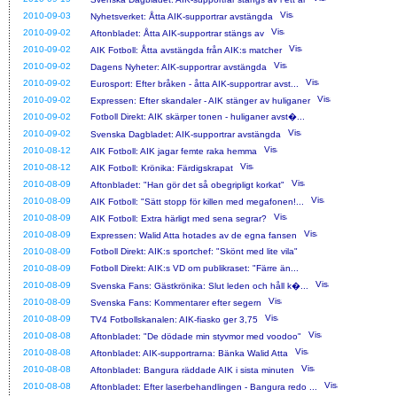
2010-09-03
Nyhetsverket: Åtta AIK-supportrar avstängda
2010-09-02
Aftonbladet: Åtta AIK-supportrar stängs av
2010-09-02
AIK Fotboll: Åtta avstängda från AIK:s matcher
2010-09-02
Dagens Nyheter: AIK-supportrar avstängda
2010-09-02
Eurosport: Efter bråken - åtta AIK-supportrar avst...
2010-09-02
Expressen: Efter skandaler - AIK stänger av huliganer
2010-09-02
Fotboll Direkt: AIK skärper tonen - huliganer avst�...
2010-09-02
Svenska Dagbladet: AIK-supportrar avstängda
2010-08-12
AIK Fotboll: AIK jagar femte raka hemma
2010-08-12
AIK Fotboll: Krönika: Färdigskrapat
2010-08-09
Aftonbladet: "Han gör det så obegripligt korkat"
2010-08-09
AIK Fotboll: "Sätt stopp för killen med megafonen!...
2010-08-09
AIK Fotboll: Extra härligt med sena segrar?
2010-08-09
Expressen: Walid Atta hotades av de egna fansen
2010-08-09
Fotboll Direkt: AIK:s sportchef: "Skönt med lite vila"
2010-08-09
Fotboll Direkt: AIK:s VD om publikraset: "Färre än...
2010-08-09
Svenska Fans: Gästkrönika: Slut leden och håll k�...
2010-08-09
Svenska Fans: Kommentarer efter segern
2010-08-09
TV4 Fotbollskanalen: AIK-fiasko ger 3,75
2010-08-08
Aftonbladet: "De dödade min styvmor med voodoo"
2010-08-08
Aftonbladet: AIK-supportrarna: Bänka Walid Atta
2010-08-08
Aftonbladet: Bangura räddade AIK i sista minuten
2010-08-08
Aftonbladet: Efter laserbehandlingen - Bangura redo ...