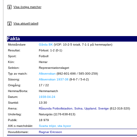
Visa övriga matcher
Visa aktuell tabell
Fakta
Motståndare
Gårda BK
(VOF: 10-2-5 totalt, 7-1-1 på hemmaplan)
Resultat:
Förlust: 1-2 (0-1)
Sport:
Fotboll
Kön:
Herrar
Sektion:
Representationslaget
Typ av match:
Allsvenskan
(992-601-696 / 585-300-259)
Säsong:
Allsvenskan 1937-38
(9-6-7 / 5-4-2)
Omgång:
17 / 22
Hemma/Borta:
Hemmamatch
Datum:
1938-04-24
Starttid:
13:30
Arena:
Råsunda Fotbollstadion, Solna, Uppland, Sverige
(612-316-320)
Underlag:
Naturgräs (1176-638-813)
Publik:
18 979
AIK:s matchdräkt:
Svarta tröjor, vita byxor
Huvuddomare:
Ragnar Ericsson