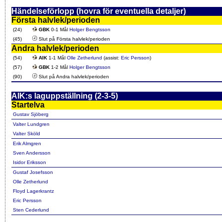
Händelseförlopp (hovra för eventuella detaljer)
Första halvlek/perioden
(24)
GBK
0-1 Mål
Holger Bengtsson
(45)
Slut på Första halvlek/perioden
Andra halvlek/perioden
(54)
AIK
1-1 Mål
Olle Zetherlund
(assist:
Eric Persson
)
(57)
GBK
1-2 Mål
Holger Bengtsson
(90)
Slut på Andra halvlek/perioden
AIK:s laguppställning (2-3-5)
Startelva
Gustav Sjöberg
Valter Lundgren
Valter Sköld
Erik Almgren
Sven Andersson
Isidor Eriksson
Gustaf Josefsson
Olle Zetherlund
Floyd Lagerkrantz
Eric Persson
Sten Cederlund