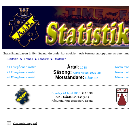
Statistikdatabasen är för närvarande under konstruktion, och kommer att uppdateras efterhan
Startsida
Fotboll
Statistik
Matcher
Årtal:
<< Föregående match
Nästa mat
1938
Säsong:
<< Föregående match
Nästa mat
Allsvenskan 1937-38
Motståndare:
<< Föregående match
Nästa mat
Gårda BK
Sunday 24 April 1938
, kl 13:30
AIK - Gårda BK 1-2 (0-1)
Råsunda Fotbollstadion, Solna
Visa matchrapport