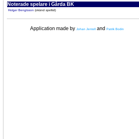
Noterade spelare i Gårda BK
Holger Bengtsson
(okänd speltid)
Application made by
and
Johan Jentell
Patrik Bodin