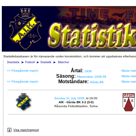
Statistikdatabasen är för närvarande under konstruktion, och kommer att uppdateras efterhan
Startsida
Fotboll
Statistik
Matcher
Årtal:
<< Föregående match
Nästa mat
1938
Säsong:
Nästa mat
Allsvenskan 1938-39
Motståndare:
<< Föregående match
Nästa mat
Gårda BK
Sunday 31 July 1938
, kl 19:00
AIK - Gårda BK 3-2 (3-0)
Råsunda Fotbollstadion, Solna
Visa matchrapport