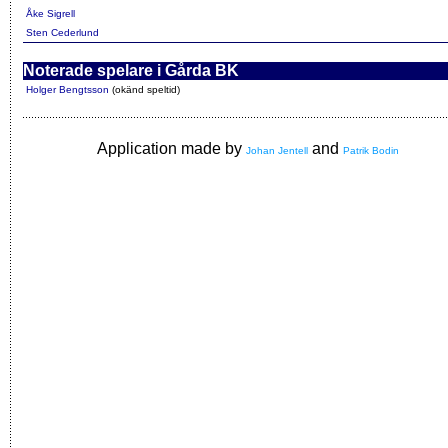
Åke Sigrell
Sten Cederlund
Noterade spelare i Gårda BK
Holger Bengtsson
(okänd speltid)
Application made by
and
Johan Jentell
Patrik Bodin