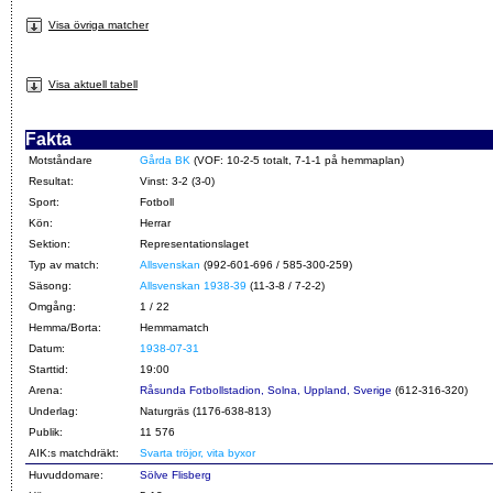
Visa övriga matcher
Visa aktuell tabell
Fakta
Motståndare
Gårda BK
(VOF: 10-2-5 totalt, 7-1-1 på hemmaplan)
Resultat:
Vinst: 3-2 (3-0)
Sport:
Fotboll
Kön:
Herrar
Sektion:
Representationslaget
Typ av match:
Allsvenskan
(992-601-696 / 585-300-259)
Säsong:
Allsvenskan 1938-39
(11-3-8 / 7-2-2)
Omgång:
1 / 22
Hemma/Borta:
Hemmamatch
Datum:
1938-07-31
Starttid:
19:00
Arena:
Råsunda Fotbollstadion, Solna, Uppland, Sverige
(612-316-320)
Underlag:
Naturgräs (1176-638-813)
Publik:
11 576
AIK:s matchdräkt:
Svarta tröjor, vita byxor
Huvuddomare:
Sölve Flisberg