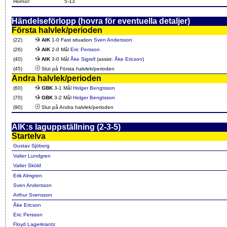
Hörnor:
5-13
Händelseförlopp (hovra för eventuella detaljer)
Första halvlek/perioden
(22)
AIK
1-0 Fast situation
Sven Andersson
(26)
AIK
2-0 Mål
Eric Persson
(40)
AIK
3-0 Mål
Åke Sigrell
(assist:
Åke Ericson
)
(45)
Slut på Första halvlek/perioden
Andra halvlek/perioden
(60)
GBK
3-1 Mål
Holger Bengtsson
(70)
GBK
3-2 Mål
Holger Bengtsson
(90)
Slut på Andra halvlek/perioden
AIK:s laguppställning (2-3-5)
Startelva
Gustav Sjöberg
Valter Lundgren
Valter Sköld
Erik Almgren
Sven Andersson
Arthur Svensson
Åke Ericson
Eric Persson
Floyd Lagerkrantz