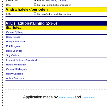
(Okänd tid)
AIK
1-0 Mål
Henry Carlsson
(45)
Slut på Första halvlek/perioden
Andra halvlek/perioden
(90)
Slut på Andra halvlek/perioden
AIK:s laguppställning (2-3-5)
Startelva
Gustav Sjöberg
Harry Nilsson
Harry Johansson
Erik Almgren
Börje Leander
Stig Carlson
Lennart Carlsson-Askerlund
Herold Wolfbrandt
Gunnar Södergren
Henry Carlsson
Arthur Svensson
Application made by
and
Johan Jentell
Patrik Bodin