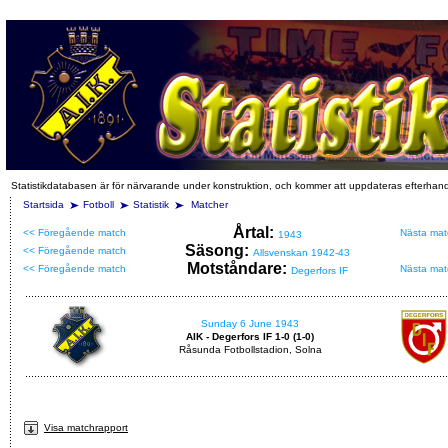
Statistikdatabasen är för närvarande under konstruktion, och kommer att uppdateras efterhan
Startsida
Fotboll
Statistik
Matcher
Årtal:
<< Föregående match
Nästa mat
1943
Säsong:
<< Föregående match
Allsvenskan 1942-43
Motståndare:
<< Föregående match
Nästa mat
Degerfors IF
Sunday 6 June 1943
AIK - Degerfors IF 1-0 (1-0)
Råsunda Fotbollstadion, Solna
Visa matchrapport