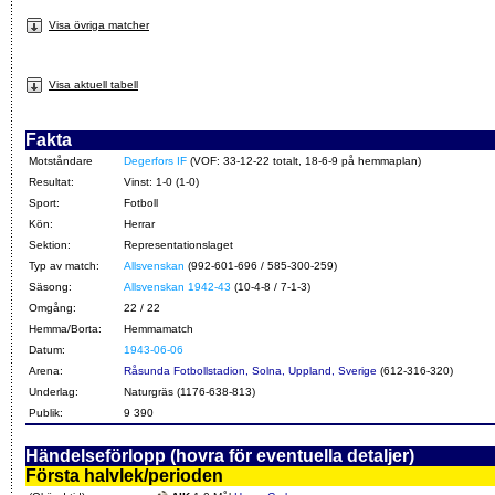
Visa övriga matcher
Visa aktuell tabell
Fakta
Motståndare
Degerfors IF
(VOF: 33-12-22 totalt, 18-6-9 på hemmaplan)
Resultat:
Vinst: 1-0 (1-0)
Sport:
Fotboll
Kön:
Herrar
Sektion:
Representationslaget
Typ av match:
Allsvenskan
(992-601-696 / 585-300-259)
Säsong:
Allsvenskan 1942-43
(10-4-8 / 7-1-3)
Omgång:
22 / 22
Hemma/Borta:
Hemmamatch
Datum:
1943-06-06
Arena:
Råsunda Fotbollstadion, Solna, Uppland, Sverige
(612-316-320)
Underlag:
Naturgräs (1176-638-813)
Publik:
9 390
Händelseförlopp (hovra för eventuella detaljer)
Första halvlek/perioden