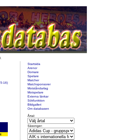
d.
Startsida
Arenor
Domare
Spelare
Matcher
5-16)
Matchsponsorer
Motståndarlag
Motspelare
Externa länkar
Sökfunktion
Bildgalleri
Om databasen
Årtal:
Säsonger:
t