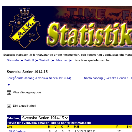
Statistikdatabasen är för närvarande under konstruktion, och kommer att uppdateras efterhan
Startsida
Fotboll
Statistik
Matcher
Lista över spelade matcher
Svenska Serien 1914-15
Föregående säsong (Svenska Serien 1913-14)
Nästa säsong (Svenska Serien 191
Visa säsongsrapport
Dölj aktuell tabell
Tabellen,
(Hovra för eventuella detaljer -
klicka här för hemmatabell
)
Lag
M
V
O
F
Mål
P
Snit
IFK Göteborg
8
6
0
2
25-13 (1.9231)
12