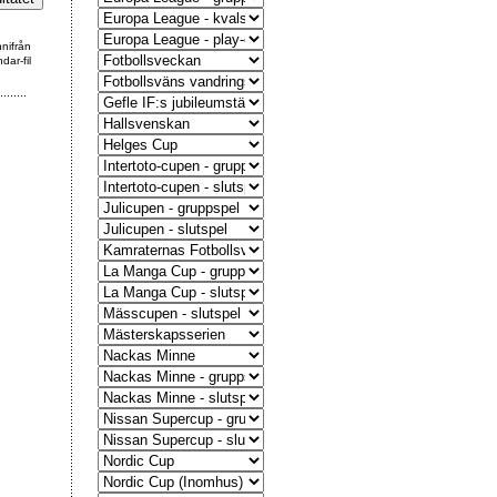
nnifrån
dar-fil