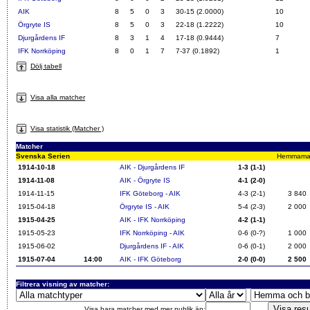
AIK
8
5
0
3
30-15 (2.0000)
10
Örgryte IS
8
5
0
3
22-18 (1.2222)
10
Djurgårdens IF
8
3
1
4
17-18 (0.9444)
7
IFK Norrköping
8
0
1
7
7-37 (0.1892)
1
Dölj tabell
Visa alla matcher
Visa statistik (Matcher )
Matcher
Svenska Serien
Hemmamatch
1914-10-18
AIK - Djurgårdens IF
1-3 (1-1)
1914-11-08
AIK - Örgryte IS
4-1 (2-0)
1914-11-15
IFK Göteborg - AIK
4-3 (2-1)
3 840
1915-04-18
Örgryte IS - AIK
5-4 (2-3)
2 000
1915-04-25
AIK - IFK Norrköping
4-2 (1-1)
1915-05-23
IFK Norrköping - AIK
0-6 (0-?)
1 000
1915-06-02
Djurgårdens IF - AIK
0-6 (0-1)
2 000
1915-07-04
14:00
AIK - IFK Göteborg
2-0 (0-0)
2 500
Filtrera visning av matcher:
Visa bara matcher med mer publik än: