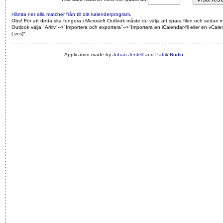
Hämta ner alla matcher från till ditt kalenderprogram
.
Obs! För att detta ska fungera i Microsoft Outlook måste du välja att spara filen och sedan i
Outlook välja "Arkiv"-->"Importera och exportera"-->"Importera en iCalendar-fil eller en vCalen
(.vcs)"
.
Application made by
Johan Jentell
and
Patrik Bodin