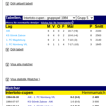
Dölj aktuell tabell
Tabellen,
)
(Hovra för eventuella detaljer -
klicka här för hemmatabell
Lag
M
V
O
F
Mål
P
Snitt
AIK
6
4
0
2
16-7 (+9)
8
2183
KS Górnik Zabrze
6
4
0
2
10-6 (+4)
8
2563
1. FC Magdeburg
6
2
1
3
7-10 (-3)
5
2140
1. FC Nürnberg VfL
6
1
1
4
7-17 (-10)
3
1845
Dölj tabell
Visa alla matcher
Visa statistik (Matcher )
Matcher
Intertoto-cupen
Hemmamatch i f
1984-06-30
AIK - 1. FC Nürnberg VfL
8-2 (3-0)
2 489
1984-07-07
KS Górnik Zabrze - AIK
1-0 (0-0)
3 000