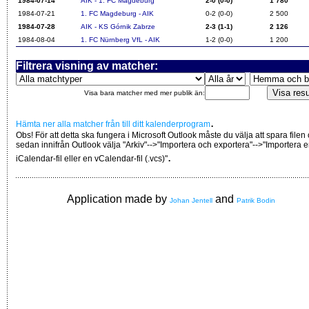
1984-07-14
AIK - 1. FC Magdeburg
2-0 (0-0)
1 780
1984-07-21
1. FC Magdeburg - AIK
0-2 (0-0)
2 500
1984-07-28
AIK - KS Górnik Zabrze
2-3 (1-1)
2 126
1984-08-04
1. FC Nürnberg VfL - AIK
1-2 (0-0)
1 200
Filtrera visning av matcher:
Visa bara matcher med mer publik än:
.
Hämta ner alla matcher från till ditt kalenderprogram
Obs! För att detta ska fungera i Microsoft Outlook måste du välja att spara filen
sedan innifrån Outlook välja "Arkiv"-->"Importera och exportera"-->"Importera 
.
iCalendar-fil eller en vCalendar-fil (.vcs)"
Application made by
and
Johan Jentell
Patrik Bodin