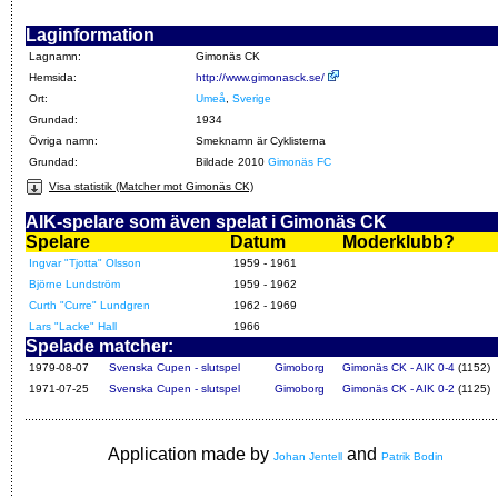
Laginformation
Lagnamn:
Gimonäs CK
Hemsida:
http://www.gimonasck.se/
Ort:
Umeå
,
Sverige
Grundad:
1934
Övriga namn:
Smeknamn är Cyklisterna
Grundad:
Bildade 2010
Gimonäs FC
Visa statistik (Matcher mot Gimonäs CK)
AIK-spelare som även spelat i Gimonäs CK
Spelare
Datum
Moderklubb?
Ingvar "Tjotta" Olsson
1959 - 1961
Björne Lundström
1959 - 1962
Curth "Curre" Lundgren
1962 - 1969
Lars "Lacke" Hall
1966
Spelade matcher:
1979-08-07
Svenska Cupen - slutspel
Gimoborg
Gimonäs CK - AIK 0-4
(1152)
1971-07-25
Svenska Cupen - slutspel
Gimoborg
Gimonäs CK - AIK 0-2
(1125)
Application made by
and
Johan Jentell
Patrik Bodin