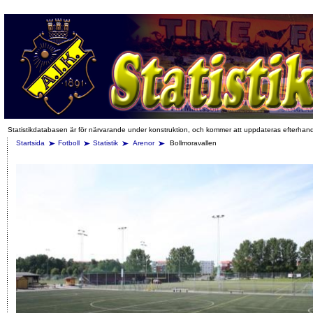
Statistikdatabasen är för närvarande under konstruktion, och kommer att uppdateras efterhan
Startsida
Fotboll
Statistik
Arenor
Bollmoravallen