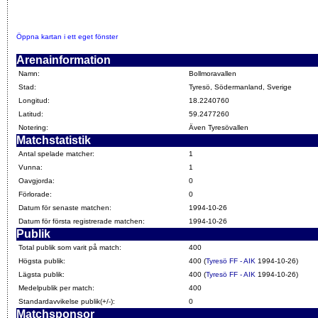
Öppna kartan i ett eget fönster
Arenainformation
Namn:
Bollmoravallen
Stad:
Tyresö, Södermanland, Sverige
Longitud:
18.2240760
Latitud:
59.2477260
Notering:
Även Tyresövallen
Matchstatistik
Antal spelade matcher:
1
Vunna:
1
Oavgjorda:
0
Förlorade:
0
Datum för senaste matchen:
1994-10-26
Datum för första registrerade matchen:
1994-10-26
Publik
Total publik som varit på match:
400
Högsta publik:
400 (
Tyresö FF - AIK
1994-10-26)
Lägsta publik:
400 (
Tyresö FF - AIK
1994-10-26)
Medelpublik per match:
400
Standardavvikelse publik(+/-):
0
Matchsponsor