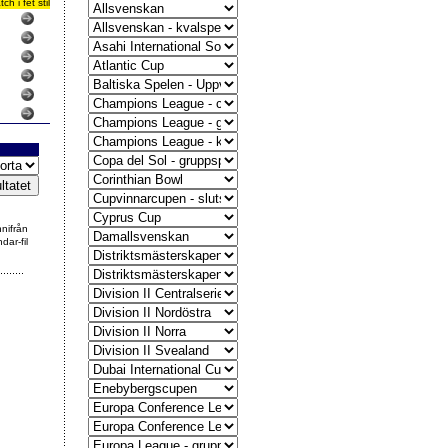
 i fet stil
nnifrån
dar-fil