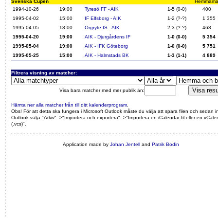
Svenska Cupen
Hemmamatch
1994-10-26
19:00
Tyresö FF - AIK
1-5 (0-0)
400
1995-04-02
15:00
IF Elfsborg - AIK
1-2 (?-?)
1 355
1995-04-05
18:00
Örgryte IS - AIK
2-3 (?-?)
468
1995-04-20
19:00
AIK - Djurgårdens IF
1-0 (0-0)
5 354
1995-05-04
19:00
AIK - IFK Göteborg
1-0 (0-0)
5 751
1995-05-25
15:00
AIK - Halmstads BK
1-3 (1-1)
4 889
Filtrera visning av matcher:
Visa bara matcher med mer publik än:
Hämta ner alla matcher från till ditt kalenderprogram
.
Obs! För att detta ska fungera i Microsoft Outlook måste du välja att spara filen och sedan i
Outlook välja "Arkiv"-->"Importera och exportera"-->"Importera en iCalendar-fil eller en vCalen
(.vcs)"
.
Application made by
Johan Jentell
and
Patrik Bodin