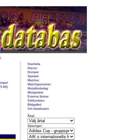
d.
Startsida
Arenor
Domare
Spelare
Matcher
utspel
Matchsponsorer
5-96)
Motståndarlag
Motspelare
Externa länkar
Sökfunktion
Bildgalleri
Om databasen
Årtal:
Säsonger: