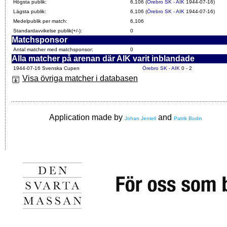
Högsta publik:
6,106 (
Örebro SK - AIK
1944-07-16)
Lägsta publik:
6,106 (
Örebro SK - AIK
1944-07-16)
Medelpublik per match:
6,106
Standardavvikelse publik(+/-):
0
Matchsponsor
Antal matcher med matchsponsor:
0
Alla matcher på arenan där AIK varit inblandade
1944-07-16 Svenska Cupen
Örebro SK - AIK
0 - 2
Visa övriga matcher i databasen
Application made by
and
Johan Jentell
Patrik Bodin