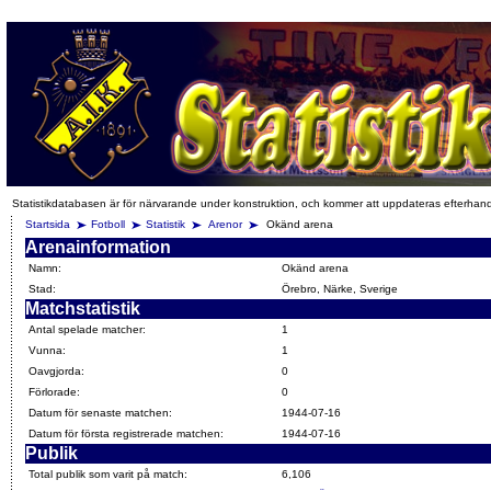
Statistikdatabasen är för närvarande under konstruktion, och kommer att uppdateras efterhan
Startsida
Fotboll
Statistik
Arenor
Okänd arena
Arenainformation
Namn:
Okänd arena
Stad:
Örebro, Närke, Sverige
Matchstatistik
Antal spelade matcher:
1
Vunna:
1
Oavgjorda:
0
Förlorade:
0
Datum för senaste matchen:
1944-07-16
Datum för första registrerade matchen:
1944-07-16
Publik
Total publik som varit på match:
6,106