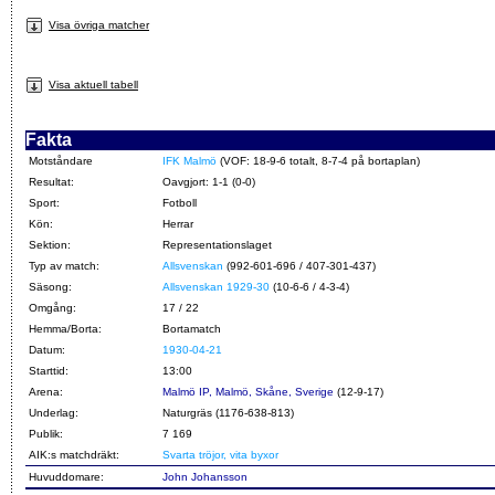
Visa övriga matcher
Visa aktuell tabell
Fakta
Motståndare
IFK Malmö
(VOF: 18-9-6 totalt, 8-7-4 på bortaplan)
Resultat:
Oavgjort: 1-1 (0-0)
Sport:
Fotboll
Kön:
Herrar
Sektion:
Representationslaget
Typ av match:
Allsvenskan
(992-601-696 / 407-301-437)
Säsong:
Allsvenskan 1929-30
(10-6-6 / 4-3-4)
Omgång:
17 / 22
Hemma/Borta:
Bortamatch
Datum:
1930-04-21
Starttid:
13:00
Arena:
Malmö IP, Malmö, Skåne, Sverige
(12-9-17)
Underlag:
Naturgräs (1176-638-813)
Publik:
7 169
AIK:s matchdräkt:
Svarta tröjor, vita byxor
Huvuddomare:
John Johansson