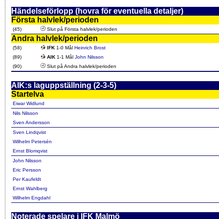
Händelseförlopp (hovra för eventuella detaljer)
Första halvlek/perioden
(45)
Slut på Första halvlek/perioden
Andra halvlek/perioden
(58)
IFK
1-0 Mål
Heinrich Brost
(89)
AIK
1-1 Mål
John Nilsson
(90)
Slut på Andra halvlek/perioden
AIK:s laguppställning (2-3-5)
Startelva
Eiwar Widlund
Nils Nilsson
Sven Andersson
Sven Lindqvist
Wilhelm Petersén
Ernst Blomqvist
John Nilsson
Eric Persson
Per Kaufeldt
Ernst Wahlberg
Wilhelm Engdahl
Noterade spelare i IFK Malmö