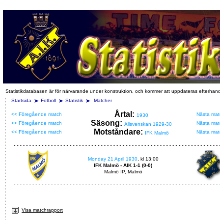
Statistikdatabasen är för närvarande under konstruktion, och kommer att uppdateras efterhan
Startsida
Fotboll
Statistik
Matcher
Årtal:
<< Föregående match
Nästa mat
1930
Säsong:
<< Föregående match
Nästa mat
Allsvenskan 1929-30
Motståndare:
<< Föregående match
Nästa mat
IFK Malmö
Monday 21 April 1930
, kl 13:00
IFK Malmö - AIK 1-1 (0-0)
Malmö IP, Malmö
Visa matchrapport