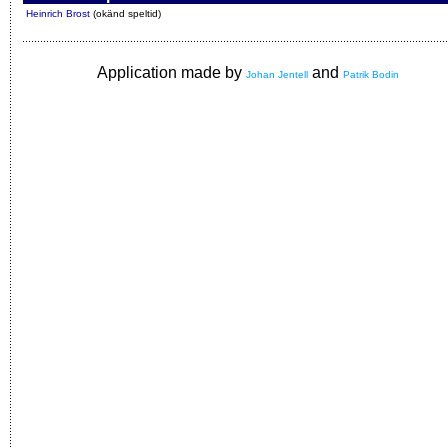
Heinrich Brost
(okänd speltid)
Application made by
and
Johan Jentell
Patrik Bodin