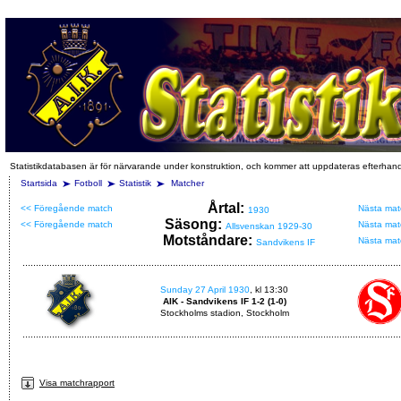
Statistikdatabasen är för närvarande under konstruktion, och kommer att uppdateras efterhan
Startsida
Fotboll
Statistik
Matcher
Årtal:
<< Föregående match
Nästa mat
1930
Säsong:
<< Föregående match
Nästa mat
Allsvenskan 1929-30
Motståndare:
Nästa mat
Sandvikens IF
Sunday 27 April 1930
, kl 13:30
AIK - Sandvikens IF 1-2 (1-0)
Stockholms stadion, Stockholm
Visa matchrapport