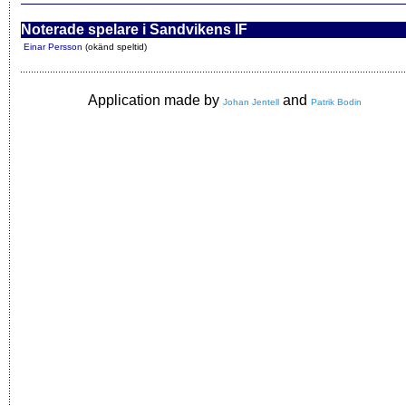
Noterade spelare i Sandvikens IF
Einar Persson
(okänd speltid)
Application made by
and
Johan Jentell
Patrik Bodin