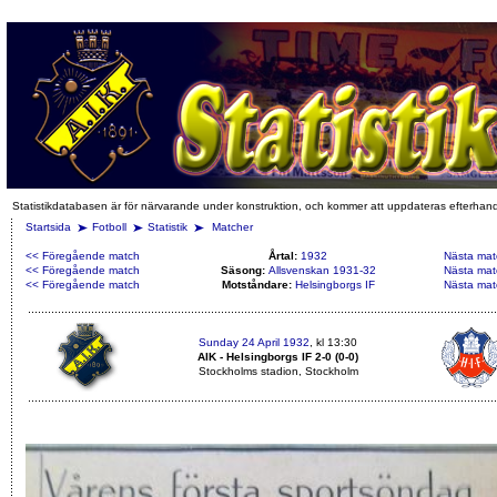
Statistikdatabasen är för närvarande under konstruktion, och kommer att uppdateras efterhan
Startsida
Fotboll
Statistik
Matcher
<< Föregående match
Årtal:
1932
Nästa mat
<< Föregående match
Säsong:
Allsvenskan 1931-32
Nästa mat
<< Föregående match
Motståndare:
Helsingborgs IF
Nästa mat
Sunday 24 April 1932
, kl 13:30
AIK - Helsingborgs IF 2-0 (0-0)
Stockholms stadion, Stockholm