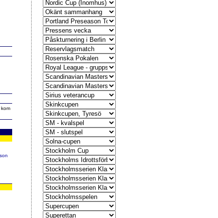
r kom
sson