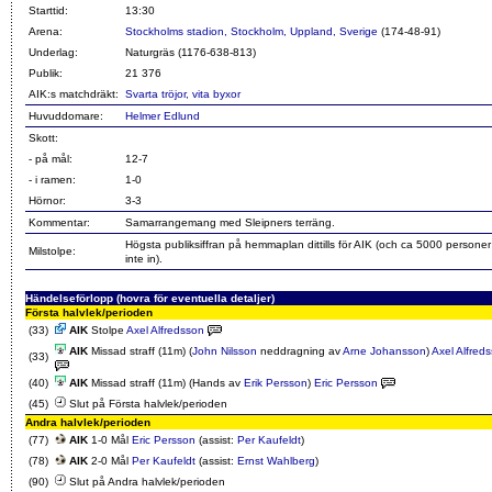
Starttid:
13:30
Arena:
Stockholms stadion, Stockholm, Uppland, Sverige
(174-48-91)
Underlag:
Naturgräs (1176-638-813)
Publik:
21 376
AIK:s matchdräkt:
Svarta tröjor, vita byxor
Huvuddomare:
Helmer Edlund
Skott:
- på mål:
12-7
- i ramen:
1-0
Hörnor:
3-3
Kommentar:
Samarrangemang med Sleipners terräng.
Högsta publiksiffran på hemmaplan dittills för AIK (och ca 5000 persone
Milstolpe:
inte in).
Händelseförlopp (hovra för eventuella detaljer)
Första halvlek/perioden
(33)
AIK
Stolpe
Axel Alfredsson
AIK
Missad straff (11m) (
John Nilsson
neddragning av
Arne Johansson
)
Axel Alfred
(33)
(40)
AIK
Missad straff (11m) (Hands av
Erik Persson
)
Eric Persson
(45)
Slut på Första halvlek/perioden
Andra halvlek/perioden
(77)
AIK
1-0 Mål
Eric Persson
(assist:
Per Kaufeldt
)
(78)
AIK
2-0 Mål
Per Kaufeldt
(assist:
Ernst Wahlberg
)
(90)
Slut på Andra halvlek/perioden