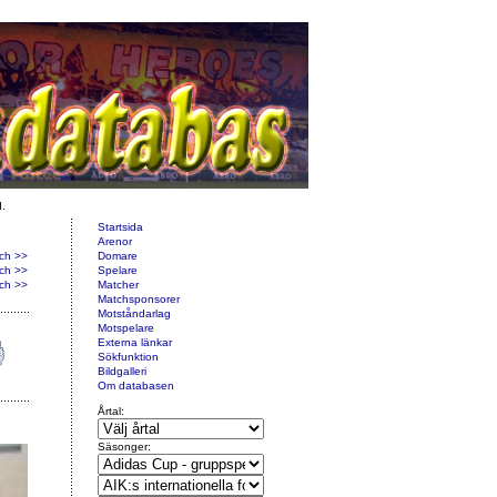
d.
Startsida
Arenor
ch >>
Domare
ch >>
Spelare
ch >>
Matcher
Matchsponsorer
Motståndarlag
Motspelare
Externa länkar
Sökfunktion
Bildgalleri
Om databasen
Årtal:
Säsonger: