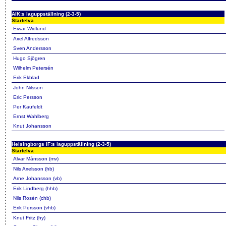
AIK:s laguppställning (2-3-5)
Startelva
Eiwar Widlund
Axel Alfredsson
Sven Andersson
Hugo Sjögren
Wilhelm Petersén
Erik Ekblad
John Nilsson
Eric Persson
Per Kaufeldt
Ernst Wahlberg
Knut Johansson
Helsingborgs IF:s laguppställning (2-3-5)
Startelva
Alvar Månsson (mv)
Nils Axelsson (hb)
Arne Johansson (vb)
Erik Lindberg (hhb)
Nils Rosén (chb)
Erik Persson (vhb)
Knut Fritz (hy)