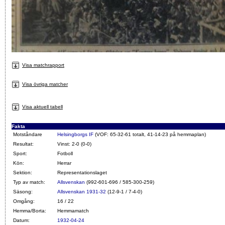
Visa matchrapport
Visa övriga matcher
Visa aktuell tabell
Fakta
Motståndare
Helsingborgs IF
(VOF: 65-32-61 totalt, 41-14-23 på hemmaplan)
Resultat:
Vinst: 2-0 (0-0)
Sport:
Fotboll
Kön:
Herrar
Sektion:
Representationslaget
Typ av match:
Allsvenskan
(992-601-696 / 585-300-259)
Säsong:
Allsvenskan 1931-32
(12-9-1 / 7-4-0)
Omgång:
16 / 22
Hemma/Borta:
Hemmamatch
Datum:
1932-04-24