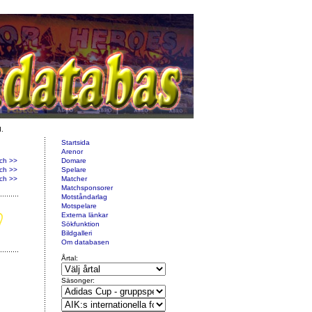
d.
Startsida
Arenor
ch >>
Domare
ch >>
Spelare
ch >>
Matcher
Matchsponsorer
Motståndarlag
Motspelare
Externa länkar
Sökfunktion
Bildgalleri
Om databasen
Årtal:
Säsonger: