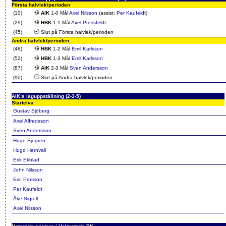
Första halvlek/perioden
(10)
AIK
1-0 Mål
Axel Nilsson
(assist:
Per Kaufeldt
)
(29)
HBK
1-1 Mål
Axel Pressfeldt
(45)
Slut på Första halvlek/perioden
Andra halvlek/perioden
(48)
HBK
1-2 Mål
Emil Karlsson
(52)
HBK
1-3 Mål
Emil Karlsson
(87)
AIK
2-3 Mål
Sven Andersson
(90)
Slut på Andra halvlek/perioden
AIK:s laguppställning (2-3-5)
Startelva
Gustav Sjöberg
Axel Alfredsson
Sven Andersson
Hugo Sjögren
Hugo Hernvall
Erik Ekblad
John Nilsson
Eric Persson
Per Kaufeldt
Åke Sigrell
Axel Nilsson