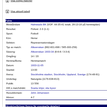
Visa övriga matcher
Visa aktuell tabell
Fakta
Motståndare
Halmstads BK
(VOF: 44-35-41 totalt, 28-13-16 på hemmaplan)
Resultat:
Förlust: 2-3 (1-1)
Sport:
Fotboll
Kön:
Herrar
Sektion:
Representationslaget
Typ av match:
Allsvenskan
(992-601-696 / 585-300-259)
Säsong:
Allsvenskan 1933-34
(6-6-8 / 3-3-4)
Omgång:
14 / 20
Hemma/Borta:
Hemmamatch
Datum:
1933-11-05
Starttid:
13:00
Arena:
Stockholms stadion, Stockholm, Uppland, Sverige
(174-48-91)
Underlag:
Naturgräs (1176-638-813)
Publik:
13 556
AIK:s matchdräkt:
Svarta tröjor, vita byxor
Huvuddomare:
John Johansson
Hörnor:
4-7
Händelseförlopp (hovra för eventuella detaljer)