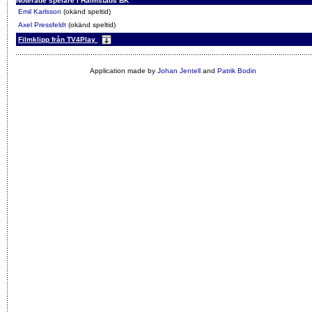
Noterade spelare i Halmstads BK
Emil Karlsson
(okänd speltid)
Axel Pressfeldt
(okänd speltid)
Filmklipp från TV4Play
Application made by
Johan Jentell
and
Patrik Bodin