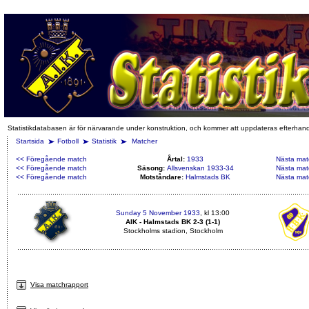
Statistikdatabasen är för närvarande under konstruktion, och kommer att uppdateras efterhan
Startsida
Fotboll
Statistik
Matcher
<< Föregående match
Årtal:
1933
Nästa mat
<< Föregående match
Säsong:
Allsvenskan 1933-34
Nästa mat
<< Föregående match
Motståndare:
Halmstads BK
Nästa mat
Sunday 5 November 1933
, kl 13:00
AIK - Halmstads BK 2-3 (1-1)
Stockholms stadion, Stockholm
Visa matchrapport