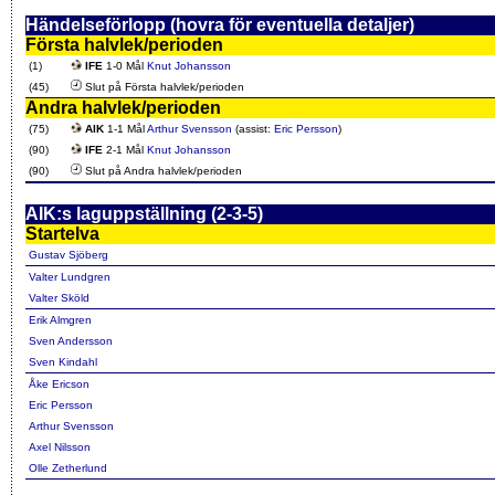
Händelseförlopp (hovra för eventuella detaljer)
Första halvlek/perioden
(1)
IFE
1-0 Mål
Knut Johansson
(45)
Slut på Första halvlek/perioden
Andra halvlek/perioden
(75)
AIK
1-1 Mål
Arthur Svensson
(assist:
Eric Persson
)
(90)
IFE
2-1 Mål
Knut Johansson
(90)
Slut på Andra halvlek/perioden
AIK:s laguppställning (2-3-5)
Startelva
Gustav Sjöberg
Valter Lundgren
Valter Sköld
Erik Almgren
Sven Andersson
Sven Kindahl
Åke Ericson
Eric Persson
Arthur Svensson
Axel Nilsson
Olle Zetherlund