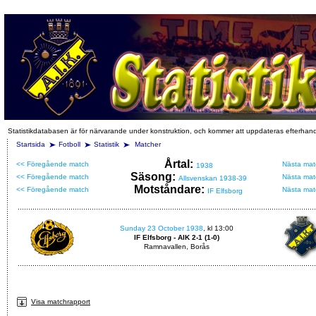
Statistikdatabasen är för närvarande under konstruktion, och kommer att uppdateras efterhan
Startsida
Fotboll
Statistik
Matcher
Årtal:
<< Föregående match
Nästa mat
1938
Säsong:
<< Föregående match
Nästa mat
Allsvenskan 1938-39
Motståndare:
<< Föregående match
Nästa mat
IF Elfsborg
Sunday 23 October 1938
, kl 13:00
IF Elfsborg - AIK 2-1 (1-0)
Ramnavallen, Borås
Visa matchrapport