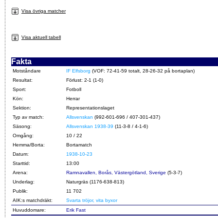
Visa övriga matcher
Visa aktuell tabell
Fakta
Motståndare
IF Elfsborg
(VOF: 72-41-59 totalt, 28-26-32 på bortaplan)
Resultat:
Förlust: 2-1 (1-0)
Sport:
Fotboll
Kön:
Herrar
Sektion:
Representationslaget
Typ av match:
Allsvenskan
(992-601-696 / 407-301-437)
Säsong:
Allsvenskan 1938-39
(11-3-8 / 4-1-6)
Omgång:
10 / 22
Hemma/Borta:
Bortamatch
Datum:
1938-10-23
Starttid:
13:00
Arena:
Ramnavallen, Borås, Västergötland, Sverige
(5-3-7)
Underlag:
Naturgräs (1176-638-813)
Publik:
11 702
AIK:s matchdräkt:
Svarta tröjor, vita byxor
Huvuddomare:
Erik Fast