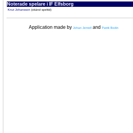
Noterade spelare i IF Elfsborg
Knut Johansson
(okänd speltid)
Application made by
and
Johan Jentell
Patrik Bodin