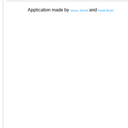
Application made by
and
Johan Jentell
Patrik Bodin