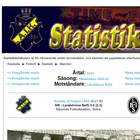
Statistikdatabasen är för närvarande under konstruktion, och kommer att uppdateras efterhan
Startsida
Fotboll
Statistik
Matcher
Årtal:
<< Föregående match
Nästa mat
1940
Säsong:
<< Föregående match
Nästa mat
Allsvenskan 1940-41
Motståndare:
<< Föregående match
Nästa mat
Landskrona BoIS
Sunday 18 August 1940
, kl 17:30
AIK - Landskrona BoIS 3-2 (1-1)
Råsunda Fotbollstadion, Solna