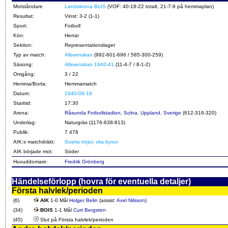
Motståndare
Landskrona BoIS
(VOF: 40-18-22 totalt, 21-7-9 på hemmaplan)
Resultat:
Vinst: 3-2 (1-1)
Sport:
Fotboll
Kön:
Herrar
Sektion:
Representationslaget
Typ av match:
Allsvenskan
(992-601-696 / 585-300-259)
Säsong:
Allsvenskan 1940-41
(11-4-7 / 8-1-2)
Omgång:
3 / 22
Hemma/Borta:
Hemmamatch
Datum:
1940-08-18
Starttid:
17:30
Arena:
Råsunda Fotbollstadion, Solna, Uppland, Sverige
(612-316-320)
Underlag:
Naturgräs (1176-638-813)
Publik:
7 478
AIK:s matchdräkt:
Svarta tröjor, vita byxor
AIK började mot:
Söder
Huvuddomare:
Fredrik Grönberg
Händelseförlopp (hovra för eventuella detaljer)
Första halvlek/perioden
(6)
AIK
1-0 Mål
Holger Belin
(assist:
Axel Nilsson
)
(34)
BOIS
1-1 Mål
Curt Bergsten
(45)
Slut på Första halvlek/perioden