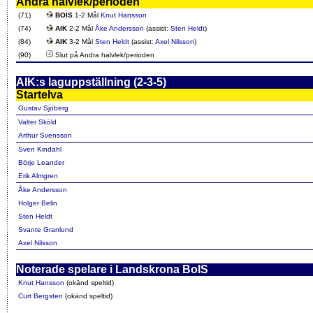
Andra halvlek/perioden
(71)
BOIS
1-2 Mål
Knut Hansson
(74)
AIK
2-2 Mål
Åke Andersson
(assist:
Sten Heldt
)
(84)
AIK
3-2 Mål
Sten Heldt
(assist:
Axel Nilsson
)
(90)
Slut på Andra halvlek/perioden
AIK:s laguppställning (2-3-5)
Startelva
Gustav Sjöberg
Valter Sköld
Arthur Svensson
Sven Kindahl
Börje Leander
Erik Almgren
Åke Andersson
Holger Belin
Sten Heldt
Svante Granlund
Axel Nilsson
Noterade spelare i Landskrona BoIS
Knut Hansson
(okänd speltid)
Curt Bergsten
(okänd speltid)