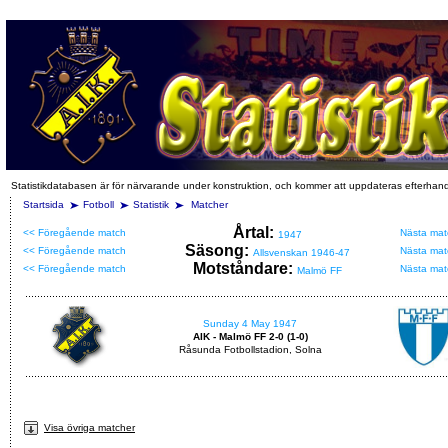
Statistikdatabasen är för närvarande under konstruktion, och kommer att uppdateras efterhan
Startsida
Fotboll
Statistik
Matcher
Årtal:
<< Föregående match
Nästa mat
1947
Säsong:
<< Föregående match
Nästa mat
Allsvenskan 1946-47
Motståndare:
<< Föregående match
Nästa mat
Malmö FF
Sunday 4 May 1947
AIK - Malmö FF 2-0 (1-0)
Råsunda Fotbollstadion, Solna
Visa övriga matcher