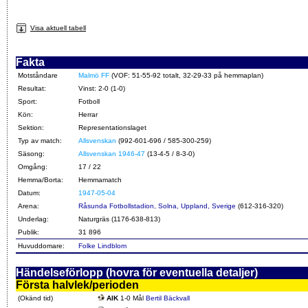
Visa aktuell tabell
Fakta
Motståndare
Malmö FF
(VOF: 51-55-92 totalt, 32-29-33 på hemmaplan)
Resultat:
Vinst: 2-0 (1-0)
Sport:
Fotboll
Kön:
Herrar
Sektion:
Representationslaget
Typ av match:
Allsvenskan
(992-601-696 / 585-300-259)
Säsong:
Allsvenskan 1946-47
(13-4-5 / 8-3-0)
Omgång:
17 / 22
Hemma/Borta:
Hemmamatch
Datum:
1947-05-04
Arena:
Råsunda Fotbollstadion, Solna, Uppland, Sverige
(612-316-320)
Underlag:
Naturgräs (1176-638-813)
Publik:
31 896
Huvuddomare:
Folke Lindblom
Händelseförlopp (hovra för eventuella detaljer)
Första halvlek/perioden
(Okänd tid)
AIK
1-0 Mål
Bertil Bäckvall