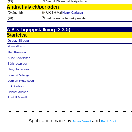
(45)
Slut på Första halvlek/perioden
Andra halvlek/perioden
(Okänd tid)
AIK
2-0 Mål
Henry Carlsson
(90)
Slut på Andra halvlek/perioden
AIK:s laguppställning (2-3-5)
Startelva
Gustav Sjöberg
Harry Nilsson
Ove Karlsson
Sune Andersson
Börje Leander
Harry Johansson
Lennart Askinger
Lennart Pettersson
Erik Karlsson
Henry Carlsson
Bertil Bäckvall
Application made by
and
Johan Jentell
Patrik Bodin