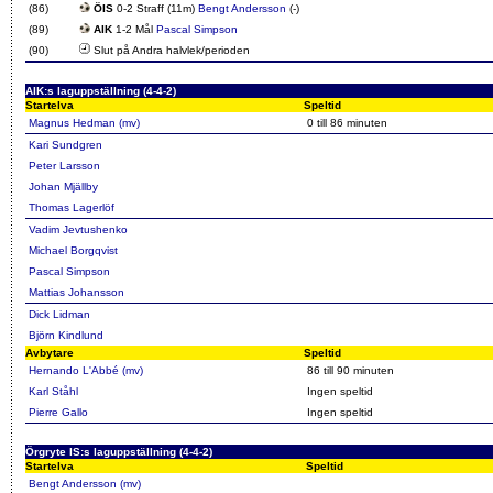
(86)
ÖIS
0-2 Straff (11m)
Bengt Andersson
(-)
(89)
AIK
1-2 Mål
Pascal Simpson
(90)
Slut på Andra halvlek/perioden
AIK:s laguppställning (4-4-2)
Startelva
Speltid
Magnus Hedman (mv)
0 till 86 minuten
Kari Sundgren
Peter Larsson
Johan Mjällby
Thomas Lagerlöf
Vadim Jevtushenko
Michael Borgqvist
Pascal Simpson
Mattias Johansson
Dick Lidman
Björn Kindlund
Avbytare
Speltid
Hernando L'Abbé (mv)
86 till 90 minuten
Karl Ståhl
Ingen speltid
Pierre Gallo
Ingen speltid
Örgryte IS:s laguppställning (4-4-2)
Startelva
Speltid
Bengt Andersson (mv)