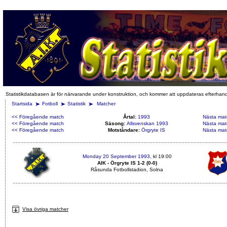
Statistikdatabasen är för närvarande under konstruktion, och kommer att uppdateras efterhan
Startsida
Fotboll
Statistik
Matcher
<< Föregående match
Årtal:
1993
Nästa mat
<< Föregående match
Säsong:
Allsvenskan 1993
Nästa mat
<< Föregående match
Motståndare:
Örgryte IS
Nästa mat
Monday 20 September 1993
, kl 19:00
AIK - Örgryte IS 1-2 (0-0)
Råsunda Fotbollstadion, Solna
Visa övriga matcher