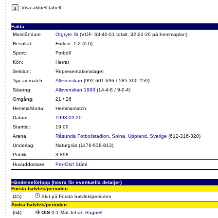
Visa aktuell tabell
Fakta
Motståndare
Örgryte IS
(VOF: 63-40-61 totalt, 32-21-26 på hemmaplan)
Resultat:
Förlust: 1-2 (0-0)
Sport:
Fotboll
Kön:
Herrar
Sektion:
Representationslaget
Typ av match:
Allsvenskan
(992-601-696 / 585-300-259)
Säsong:
Allsvenskan 1993
(14-4-8 / 9-0-4)
Omgång:
21 / 26
Hemma/Borta:
Hemmamatch
Datum:
1993-09-20
Starttid:
19:00
Arena:
Råsunda Fotbollstadion, Solna, Uppland, Sverige
(612-316-320)
Underlag:
Naturgräs (1176-638-813)
Publik:
3 898
Huvuddomare:
Per-Olof Ståhl
Händelseförlopp (hovra för eventuella detaljer)
Första halvlek/perioden
(45)
Slut på Första halvlek/perioden
Andra halvlek/perioden
(64)
ÖIS
0-1 Mål
Johan Ragnell