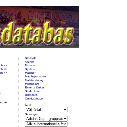
d.
Startsida
Arenor
ch >>
Domare
ch >>
Spelare
ch >>
Matcher
Matchsponsorer
Motståndarlag
Motspelare
Externa länkar
Sökfunktion
Bildgalleri
Om databasen
Årtal:
Säsonger: