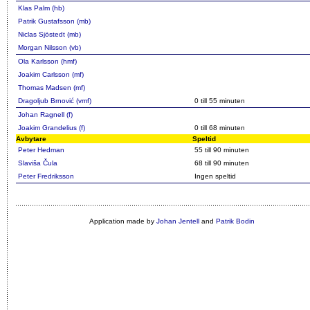
Klas Palm (hb)
Patrik Gustafsson (mb)
Niclas Sjöstedt (mb)
Morgan Nilsson (vb)
Ola Karlsson (hmf)
Joakim Carlsson (mf)
Thomas Madsen (mf)
Dragoljub Brnović (vmf)
0 till 55 minuten
Johan Ragnell (f)
Joakim Grandelius (f)
0 till 68 minuten
Avbytare
Speltid
Peter Hedman
55 till 90 minuten
Slaviša Čula
68 till 90 minuten
Peter Fredriksson
Ingen speltid
Application made by
Johan Jentell
and
Patrik Bodin