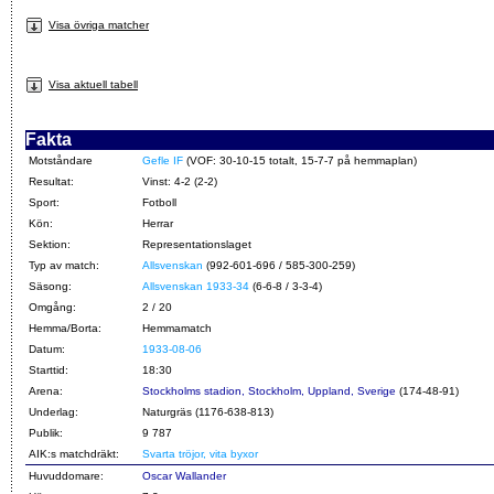
Visa övriga matcher
Visa aktuell tabell
Fakta
Motståndare
Gefle IF
(VOF: 30-10-15 totalt, 15-7-7 på hemmaplan)
Resultat:
Vinst: 4-2 (2-2)
Sport:
Fotboll
Kön:
Herrar
Sektion:
Representationslaget
Typ av match:
Allsvenskan
(992-601-696 / 585-300-259)
Säsong:
Allsvenskan 1933-34
(6-6-8 / 3-3-4)
Omgång:
2 / 20
Hemma/Borta:
Hemmamatch
Datum:
1933-08-06
Starttid:
18:30
Arena:
Stockholms stadion, Stockholm, Uppland, Sverige
(174-48-91)
Underlag:
Naturgräs (1176-638-813)
Publik:
9 787
AIK:s matchdräkt:
Svarta tröjor, vita byxor
Huvuddomare:
Oscar Wallander