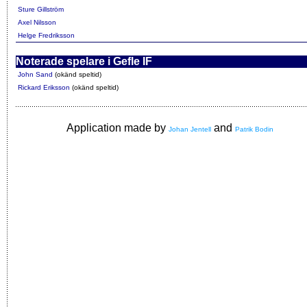
Sture Gillström
Axel Nilsson
Helge Fredriksson
Noterade spelare i Gefle IF
John Sand
(okänd speltid)
Rickard Eriksson
(okänd speltid)
Application made by
and
Johan Jentell
Patrik Bodin