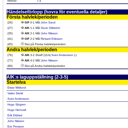
Hörnor:
7-3
Händelseförlopp (hovra för eventuella detaljer)
Första halvlek/perioden
(26)
GIF
0-1 Mål
John Sand
(27)
AIK
1-1 Mål
Sture Gillström
(35)
AIK
2-1 Mål
John Nilsson
(41)
GIF
2-2 Mål
Rickard Eriksson
(45)
Slut på Första halvlek/perioden
Andra halvlek/perioden
(76)
AIK
3-2 Straff (11m)
Sven Andersson
(-)
(77)
AIK
4-2 Mål
John Nilsson
(90)
Slut på Andra halvlek/perioden
AIK:s laguppställning (2-3-5)
Startelva
Eiwar Widlund
Valter Sköld
Sven Andersson
Hugo Sjögren
Hugo Hernvall
Erik Ekblad
John Nilsson
Eric Persson