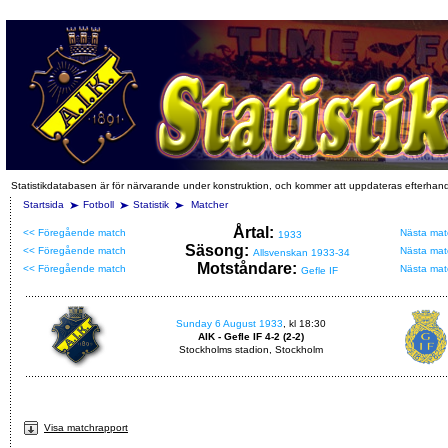
Statistikdatabasen är för närvarande under konstruktion, och kommer att uppdateras efterhan
Startsida
Fotboll
Statistik
Matcher
Årtal:
<< Föregående match
Nästa mat
1933
Säsong:
<< Föregående match
Nästa mat
Allsvenskan 1933-34
Motståndare:
<< Föregående match
Nästa mat
Gefle IF
Sunday 6 August 1933
, kl 18:30
AIK - Gefle IF 4-2 (2-2)
Stockholms stadion, Stockholm
Visa matchrapport