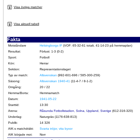
Visa övriga matcher
Visa aktuell tabell
Fakta
Motståndare
Helsingborgs IF
(VOF: 65-32-61 totalt, 41-14-23 på hemmaplan)
Resultat:
Förlust: 1-3 (0-2)
Sport:
Fotboll
Kön:
Herrar
Sektion:
Representationslaget
Typ av match:
Allsvenskan
(992-601-696 / 585-300-259)
Säsong:
Allsvenskan 1940-41
(11-4-7 / 8-1-2)
Omgång:
20 / 22
Hemma/Borta:
Hemmamatch
Datum:
1941-05-22
Starttid:
13:30
Arena:
Råsunda Fotbollstadion, Solna, Uppland, Sverige
(612-316-320)
Underlag:
Naturgräs (1176-638-813)
Publik:
14 326
AIK:s matchdräkt:
Svarta tröjor, vita byxor
AIK började mot:
Norr