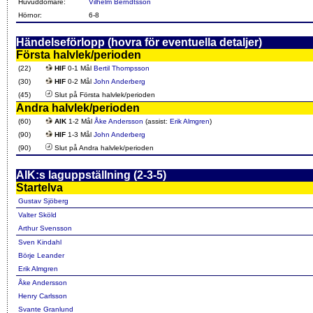
Huvuddomare:
Vilhelm Berndtsson
Hörnor:
6-8
Händelseförlopp (hovra för eventuella detaljer)
Första halvlek/perioden
(22)
HIF
0-1 Mål
Bertil Thompsson
(30)
HIF
0-2 Mål
John Anderberg
(45)
Slut på Första halvlek/perioden
Andra halvlek/perioden
(60)
AIK
1-2 Mål
Åke Andersson
(assist:
Erik Almgren
)
(90)
HIF
1-3 Mål
John Anderberg
(90)
Slut på Andra halvlek/perioden
AIK:s laguppställning (2-3-5)
Startelva
Gustav Sjöberg
Valter Sköld
Arthur Svensson
Sven Kindahl
Börje Leander
Erik Almgren
Åke Andersson
Henry Carlsson
Svante Granlund