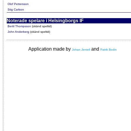
Olof Pettersson
Stig Carlson
Noterade spelare i Helsingborgs IF
Bertil Thompsson
(okänd speltid)
John Anderberg
(okänd speltid)
Application made by
and
Johan Jentell
Patrik Bodin