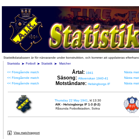
Statistikdatabasen är för närvarande under konstruktion, och kommer att uppdateras efterhan
Startsida
Fotboll
Statistik
Matcher
Årtal:
<< Föregående match
Nästa mat
1941
Säsong:
<< Föregående match
Nästa mat
Allsvenskan 1940-41
Motståndare:
<< Föregående match
Nästa mat
Helsingborgs IF
Thursday 22 May 1941
, kl 13:30
AIK - Helsingborgs IF 1-3 (0-2)
Råsunda Fotbollstadion, Solna
Visa matchrapport