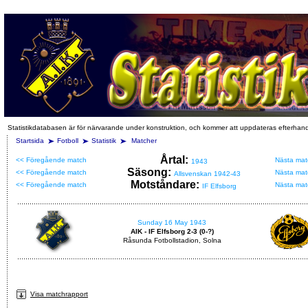
Statistikdatabasen är för närvarande under konstruktion, och kommer att uppdateras efterhan
Startsida
Fotboll
Statistik
Matcher
Årtal:
<< Föregående match
Nästa mat
1943
Säsong:
<< Föregående match
Nästa mat
Allsvenskan 1942-43
Motståndare:
<< Föregående match
Nästa mat
IF Elfsborg
Sunday 16 May 1943
AIK - IF Elfsborg 2-3 (0-?)
Råsunda Fotbollstadion, Solna
Visa matchrapport