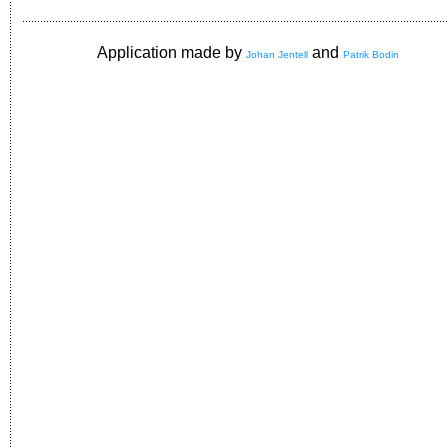
Application made by
and
Johan Jentell
Patrik Bodin