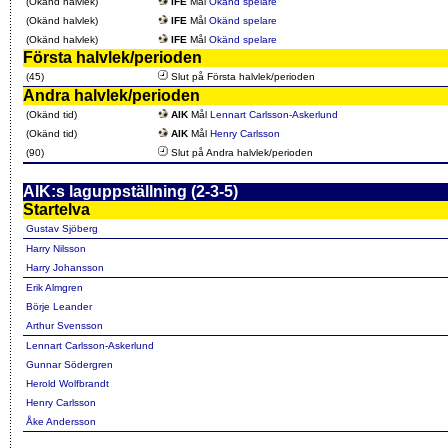
(Okänd halvlek)
IFE
Mål
Okänd spelare
(Okänd halvlek)
IFE
Mål
Okänd spelare
(Okänd halvlek)
IFE
Mål
Okänd spelare
Första halvlek/perioden
(45)
Slut på Första halvlek/perioden
Andra halvlek/perioden
(Okänd tid)
AIK
Mål
Lennart Carlsson-Askerlund
(Okänd tid)
AIK
Mål
Henry Carlsson
(90)
Slut på Andra halvlek/perioden
AIK:s laguppställning (2-3-5)
Startelva
Gustav Sjöberg
Harry Nilsson
Harry Johansson
Erik Almgren
Börje Leander
Arthur Svensson
Lennart Carlsson-Askerlund
Gunnar Södergren
Herold Wolfbrandt
Henry Carlsson
Åke Andersson