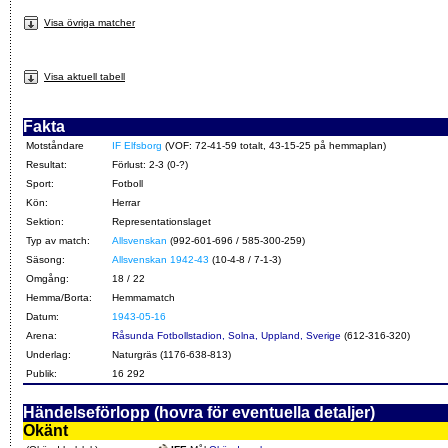
Visa övriga matcher
Visa aktuell tabell
Fakta
Motståndare
IF Elfsborg
(VOF: 72-41-59 totalt, 43-15-25 på hemmaplan)
Resultat:
Förlust: 2-3 (0-?)
Sport:
Fotboll
Kön:
Herrar
Sektion:
Representationslaget
Typ av match:
Allsvenskan
(992-601-696 / 585-300-259)
Säsong:
Allsvenskan 1942-43
(10-4-8 / 7-1-3)
Omgång:
18 / 22
Hemma/Borta:
Hemmamatch
Datum:
1943-05-16
Arena:
Råsunda Fotbollstadion, Solna, Uppland, Sverige
(612-316-320)
Underlag:
Naturgräs (1176-638-813)
Publik:
16 292
Händelseförlopp (hovra för eventuella detaljer)
Okänt