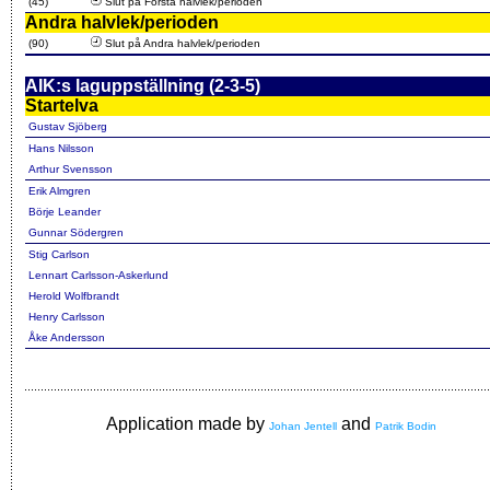
(45)
Slut på Första halvlek/perioden
Andra halvlek/perioden
(90)
Slut på Andra halvlek/perioden
AIK:s laguppställning (2-3-5)
Startelva
Gustav Sjöberg
Hans Nilsson
Arthur Svensson
Erik Almgren
Börje Leander
Gunnar Södergren
Stig Carlson
Lennart Carlsson-Askerlund
Herold Wolfbrandt
Henry Carlsson
Åke Andersson
Application made by
and
Johan Jentell
Patrik Bodin