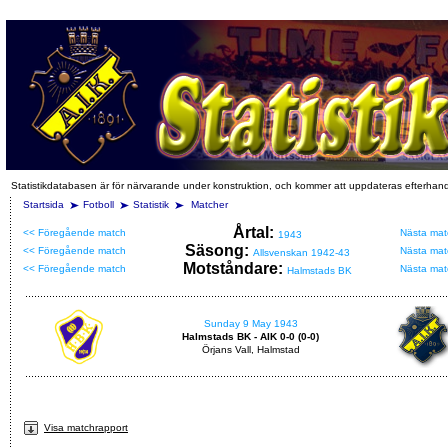
Statistikdatabasen är för närvarande under konstruktion, och kommer att uppdateras efterhan
Startsida
Fotboll
Statistik
Matcher
Årtal:
<< Föregående match
Nästa mat
1943
Säsong:
<< Föregående match
Nästa mat
Allsvenskan 1942-43
Motståndare:
<< Föregående match
Nästa mat
Halmstads BK
Sunday 9 May 1943
Halmstads BK - AIK 0-0 (0-0)
Örjans Vall, Halmstad
Visa matchrapport