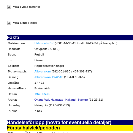
Visa övriga matcher
Visa aktuell tabell
Fakta
Motståndare
Halmstads BK
(VOF: 44-35-41 totalt, 16-22-24 på bortaplan)
Resultat:
Oavgjort: 0-0 (0-0)
Sport:
Fotboll
Kön:
Herrar
Sektion:
Representationslaget
Typ av match:
Allsvenskan
(992-601-696 / 407-301-437)
Säsong:
Allsvenskan 1942-43
(10-4-8 / 3-3-5)
Omgång:
17 / 22
Hemma/Borta:
Bortamatch
Datum:
1943-05-09
Arena:
Örjans Vall, Halmstad, Halland, Sverige
(21-25-21)
Underlag:
Naturgräs (1176-638-813)
Publik:
7 667
Händelseförlopp (hovra för eventuella detaljer)
Första halvlek/perioden