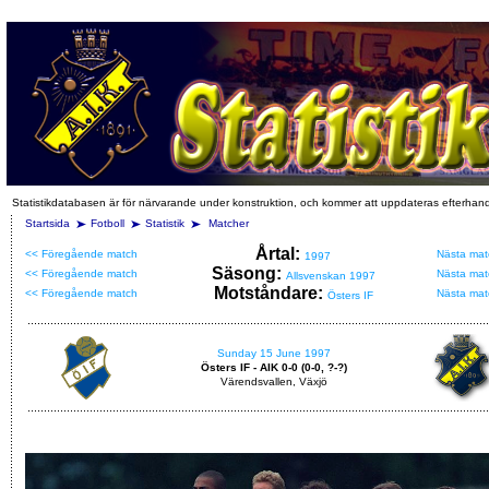
Statistikdatabasen är för närvarande under konstruktion, och kommer att uppdateras efterhan
Startsida
Fotboll
Statistik
Matcher
Årtal:
<< Föregående match
Nästa mat
1997
Säsong:
<< Föregående match
Nästa mat
Allsvenskan 1997
Motståndare:
<< Föregående match
Nästa mat
Östers IF
Sunday 15 June 1997
Östers IF - AIK 0-0 (0-0, ?-?)
Värendsvallen, Växjö