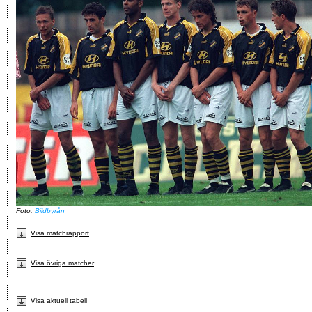
Foto:
Bildbyrån
Visa matchrapport
Visa övriga matcher
Visa aktuell tabell