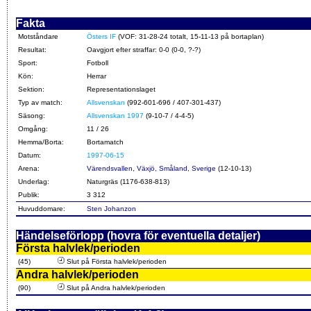
Fakta
Motståndare
Östers IF
(VOF: 31-28-24 totalt, 15-11-13 på bortaplan)
Resultat:
Oavgjort efter straffar: 0-0 (0-0, ?-?)
Sport:
Fotboll
Kön:
Herrar
Sektion:
Representationslaget
Typ av match:
Allsvenskan
(992-601-696 / 407-301-437)
Säsong:
Allsvenskan 1997
(9-10-7 / 4-4-5)
Omgång:
11 / 26
Hemma/Borta:
Bortamatch
Datum:
1997-06-15
Arena:
Värendsvallen, Växjö, Småland, Sverige
(12-10-13)
Underlag:
Naturgräs (1176-638-813)
Publik:
3 312
Huvuddomare:
Sten Johanzon
Händelseförlopp (hovra för eventuella detaljer)
Första halvlek/perioden
(45)
Slut på Första halvlek/perioden
Andra halvlek/perioden
(90)
Slut på Andra halvlek/perioden