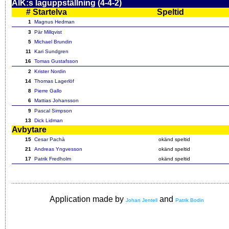
AIK:s laguppställning (4-4-2)
#
Startelva
Speltid
1
Magnus Hedman
3
Pär Millqvist
5
Michael Brundin
11
Kari Sundgren
16
Tomas Gustafsson
2
Krister Nordin
14
Thomas Lagerlöf
8
Pierre Gallo
6
Mattias Johansson
9
Pascal Simpson
13
Dick Lidman
Avbytare
15
Cesar Pachà
okänd speltid
21
Andreas Yngvesson
okänd speltid
17
Patrik Fredholm
okänd speltid
Application made by
and
Johan Jentell
Patrik Bodin