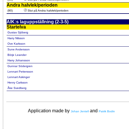
Andra halvlek/perioden
(90)
Slut på Andra halvlek/perioden
AIK:s laguppställning (2-3-5)
Startelva
Gustav Sjöberg
Harry Nilsson
Ove Karlsson
Sune Andersson
Börje Leander
Harry Johansson
Gunnar Södergren
Lennart Pettersson
Lennart Askinger
Henry Carlsson
Åke Svedberg
Application made by
and
Johan Jentell
Patrik Bodin