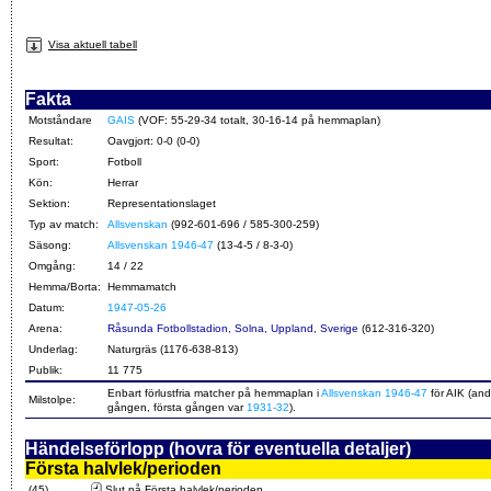
Visa aktuell tabell
Fakta
Motståndare
GAIS
(VOF: 55-29-34 totalt, 30-16-14 på hemmaplan)
Resultat:
Oavgjort: 0-0 (0-0)
Sport:
Fotboll
Kön:
Herrar
Sektion:
Representationslaget
Typ av match:
Allsvenskan
(992-601-696 / 585-300-259)
Säsong:
Allsvenskan 1946-47
(13-4-5 / 8-3-0)
Omgång:
14 / 22
Hemma/Borta:
Hemmamatch
Datum:
1947-05-26
Arena:
Råsunda Fotbollstadion, Solna, Uppland, Sverige
(612-316-320)
Underlag:
Naturgräs (1176-638-813)
Publik:
11 775
Enbart förlustfria matcher på hemmaplan i
Allsvenskan 1946-47
för AIK (and
Milstolpe:
gången, första gången var
1931-32
).
Händelseförlopp (hovra för eventuella detaljer)
Första halvlek/perioden
(45)
Slut på Första halvlek/perioden