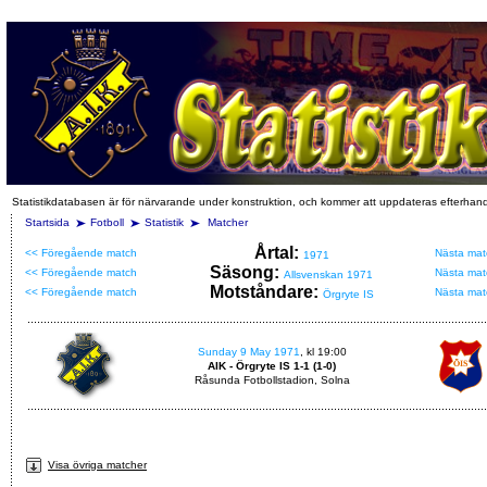
Statistikdatabasen är för närvarande under konstruktion, och kommer att uppdateras efterhan
Startsida
Fotboll
Statistik
Matcher
Årtal:
<< Föregående match
Nästa mat
1971
Säsong:
<< Föregående match
Nästa mat
Allsvenskan 1971
Motståndare:
<< Föregående match
Nästa mat
Örgryte IS
Sunday 9 May 1971
, kl 19:00
AIK - Örgryte IS 1-1 (1-0)
Råsunda Fotbollstadion, Solna
Visa övriga matcher