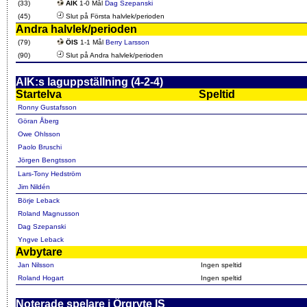
(33)
AIK
1-0 Mål
Dag Szepanski
(45)
Slut på Första halvlek/perioden
Andra halvlek/perioden
(79)
ÖIS
1-1 Mål
Berry Larsson
(90)
Slut på Andra halvlek/perioden
AIK:s laguppställning (4-2-4)
Startelva
Speltid
Ronny Gustafsson
Göran Åberg
Owe Ohlsson
Paolo Bruschi
Jörgen Bengtsson
Lars-Tony Hedström
Jim Nildén
Börje Leback
Roland Magnusson
Dag Szepanski
Yngve Leback
Avbytare
Jan Nilsson
Ingen speltid
Roland Hogart
Ingen speltid
Noterade spelare i Örgryte IS