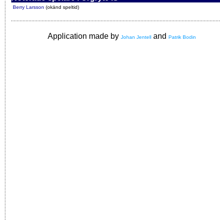
Berry Larsson
(okänd speltid)
Application made by
and
Johan Jentell
Patrik Bodin