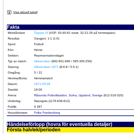
Visa aktuell tabell
Fakta
Motståndare
Örgryte IS
(VOF: 63-40-61 totalt, 32-21-26 på hemmaplan)
Resultat:
Oavgjort: 1-1 (1-0)
Sport:
Fotboll
Kön:
Herrar
Sektion:
Representationslaget
Typ av match:
Allsvenskan
(992-601-696 / 585-300-259)
Säsong:
Allsvenskan 1971
(8-6-8 / 5-5-1)
Omgång:
5 / 22
Hemma/Borta:
Hemmamatch
Datum:
1971-05-09
Starttid:
19:00
Arena:
Råsunda Fotbollstadion, Solna, Uppland, Sverige
(612-316-320)
Underlag:
Naturgräs (1176-638-813)
Publik:
9 387
Huvuddomare:
Folke Frankenberg
Händelseförlopp (hovra för eventuella detaljer)
Första halvlek/perioden